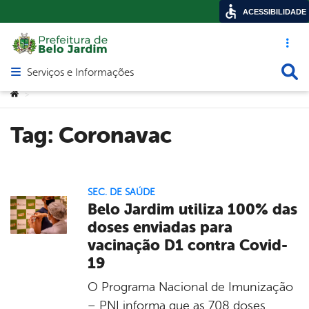
ACESSIBILIDADE
Acesso ráp
Busca
Serviços e Informações
Abrir menu principal de navegação
Você está aqui:
>
Tag:
Coronavac
SEC. DE SAÚDE
Belo Jardim utiliza 100% das
doses enviadas para
vacinação D1 contra Covid-
19
O Programa Nacional de Imunização
– PNI informa que as 708 doses