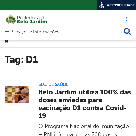
ACESSIBILIDADE
Acesso ráp
Busca
Serviços e Informações
Abrir menu principal de navegação
Você está aqui:
>
Tag:
D1
SEC. DE SAÚDE
Belo Jardim utiliza 100% das
doses enviadas para
vacinação D1 contra Covid-
19
O Programa Nacional de Imunização
– PNI informa que as 708 doses