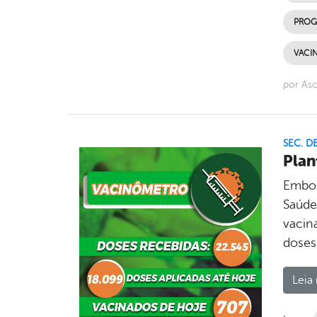
PROG
VACI
por Asc
SEC. D
Plan
Embor
Saúde
vacina
doses
Leia 