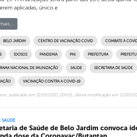
serem aplicadas, único e
mais...
BELO JARDIM
CENTRO DE VACINAÇÃO COVID
COMBATE À COVID
S
IDOSOS
PANDEMIA
PNI
PREFEITURA
PREFEITU
RAMA NACIONAL DE IMUNIZAÇÃO
SAUDE
SECRETARIA DE SAÚDE
NAÇÃO
VACINAÇÃO CONTRA A COVID-19
com, publicado em 12/05/2021 20h20, última modificação em 12/05/2
E SAÚDE
etaria de Saúde de Belo Jardim convoca id
nda dose da Coronavac/Butantan