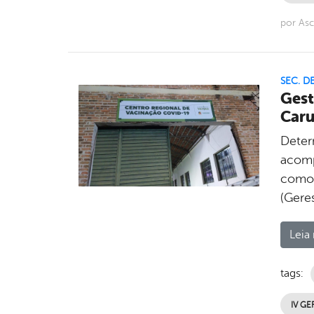
por As
SEC. D
Gest
Caru
Deter
acomp
como 
(Gere
Leia 
tags:
IV GE