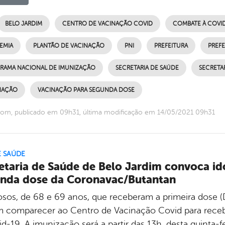
BELO JARDIM
CENTRO DE VACINAÇÃO COVID
COMBATE À COVID
EMIA
PLANTÃO DE VACINAÇÃO
PNI
PREFEITURA
PREFE
RAMA NACIONAL DE IMUNIZAÇÃO
SECRETARIA DE SAÚDE
SECRETA
NAÇÃO
VACINAÇÃO PARA SEGUNDA DOSE
om, publicado em 09h31, última modificação em 14/05/2021 09h31
E SAÚDE
etaria de Saúde de Belo Jardim convoca id
nda dose da Coronavac/Butantan
osos, de 68 e 69 anos, que receberam a primeira dose 
 comparecer ao Centro de Vacinação Covid para recebe
d-19. A imunização será a partir das 13h, desta quinta-fe