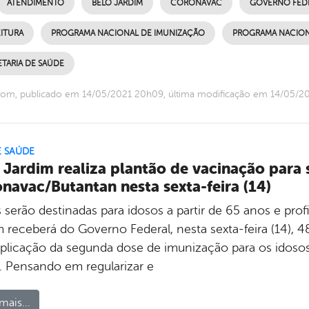
ATENDIMENTO
BELO JARDIM
CORONAVAC
GOVERNO FED
ITURA
PROGRAMA NACIONAL DE IMUNIZAÇÃO
PROGRAMA NACIONA
TARIA DE SAÚDE
com, publicado em 14/05/2021 20h09, última modificação em 14/05/2
E SAÚDE
 Jardim realiza plantão de vacinação para
navac/Butantan nesta sexta-feira (14)
 serão destinadas para idosos a partir de 65 anos e pro
m receberá do Governo Federal, nesta sexta-feira (14),
aplicação da segunda dose de imunização para os idosos 
. Pensando em regularizar e
mais...