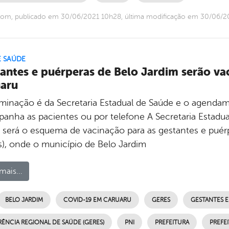
com, publicado em 30/06/2021 10h28, última modificação em 30/06/2
E SAÚDE
antes e puérperas de Belo Jardim serão va
aru
minação é da Secretaria Estadual de Saúde e o agendam
anha as pacientes ou por telefone A Secretaria Estadua
será o esquema de vacinação para as gestantes e puérp
s), onde o município de Belo Jardim
mais...
BELO JARDIM
COVID-19 EM CARUARU
GERES
GESTANTES E
RÊNCIA REGIONAL DE SAÚDE (GERES)
PNI
PREFEITURA
PREFE