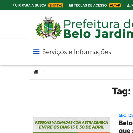
IR PARA A BUSCA
SHIFT+5
TECLAS DE ACESSO
ALT+P
M
Serviços e Informações
Abrir menu principal de navegação
Você está aqui:
>
Tag:
SEC. D
Belo
que 