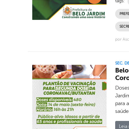
tags:
PREFE
SECRE
por As
SEC. D
Belo
Coro
Doses
Jardi
para 
saúde
Leia 