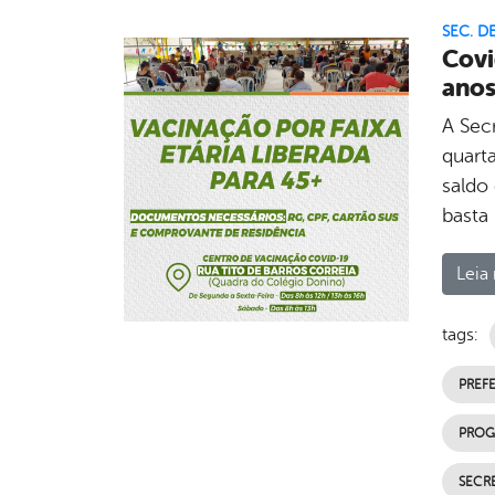
SEC. D
Covi
ano
A Secr
quarta
saldo 
basta 
Leia 
tags:
PREFE
PROG
SECRE