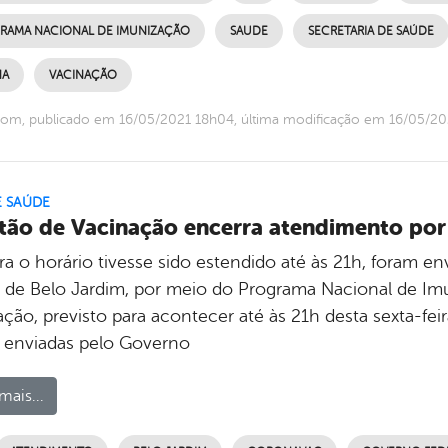
RAMA NACIONAL DE IMUNIZAÇÃO
SAUDE
SECRETARIA DE SAÚDE
NA
VACINAÇÃO
om, publicado em 16/05/2021 18h04, última modificação em 16/05/2
E SAÚDE
tão de Vacinação encerra atendimento por
a o horário tivesse sido estendido até às 21h, foram en
 de Belo Jardim, por meio do Programa Nacional de Imu
ção, previsto para acontecer até às 21h desta sexta-feira
 enviadas pelo Governo
mais...