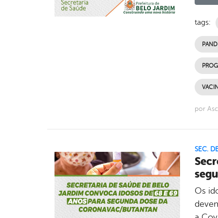
tags:
PAND
PROG
VACI
por Asc
SEC. D
Secr
segu
Os id
devem
a Covi