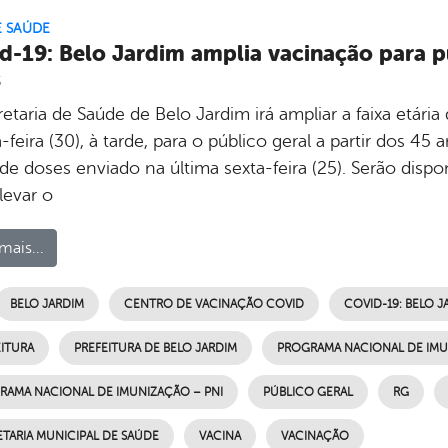
E SAÚDE
d-19: Belo Jardim amplia vacinação para pú
s
etaria de Saúde de Belo Jardim irá ampliar a faixa etári
-feira (30), à tarde, para o público geral a partir dos 4
de doses enviado na última sexta-feira (25). Serão dispo
levar o
mais...
BELO JARDIM
CENTRO DE VACINAÇÃO COVID
COVID-19: BELO J
ITURA
PREFEITURA DE BELO JARDIM
PROGRAMA NACIONAL DE IM
RAMA NACIONAL DE IMUNIZAÇÃO – PNI
PÚBLICO GERAL
RG
TARIA MUNICIPAL DE SAÚDE
VACINA
VACINAÇÃO