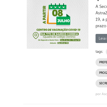
A Sec
Astra
19, a 
prazo
Leia 
tags:
PREFE
PROG
SECRE
por Asc