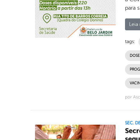
para 
Leia 
tags:
DOSE
PROG
VACI
por As
SEC. D
Secr
segu