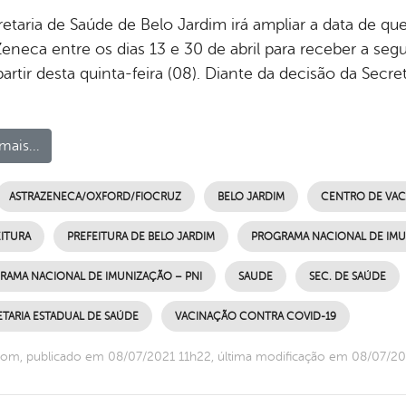
retaria de Saúde de Belo Jardim irá ampliar a data de q
Zeneca entre os dias 13 e 30 de abril para receber a se
partir desta quinta-feira (08). Diante da decisão da Secr
mais...
ASTRAZENECA/OXFORD/FIOCRUZ
BELO JARDIM
CENTRO DE VAC
ITURA
PREFEITURA DE BELO JARDIM
PROGRAMA NACIONAL DE IM
RAMA NACIONAL DE IMUNIZAÇÃO – PNI
SAUDE
SEC. DE SAÚDE
TARIA ESTADUAL DE SAÚDE
VACINAÇÃO CONTRA COVID-19
om, publicado em 08/07/2021 11h22, última modificação em 08/07/20