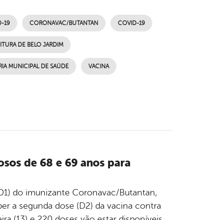
-19
CORONAVAC/BUTANTAN
COVID-19
ITURA DE BELO JARDIM
RIA MUNICIPAL DE SAÚDE
VACINA
osos de 68 e 69 anos para
(D1) do imunizante Coronavac/Butantan,
r a segunda dose (D2) da vacina contra
ira (13) e 220 doses vão estar disponíveis