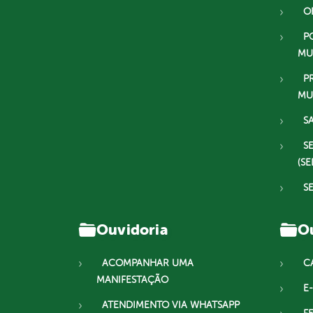
O
P
MU
P
MU
S
S
(SE
S
Ouvidoria
Ou
ACOMPANHAR UMA
C
MANIFESTAÇÃO
E-
ATENDIMENTO VIA WHATSAPP