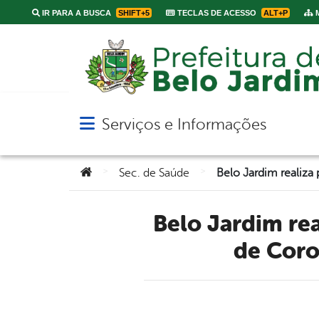
IR PARA A BUSCA
SHIFT+5
TECLAS DE ACESSO
ALT+P
M
Serviços e Informações
Abrir menu principal de navegação
Você está aqui:
>
>
Sec. de Saúde
Belo Jardim realiza plantão de vacinação para segunda dose
de Coro