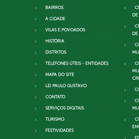
BAIRROS
C
DE
A CIDADE
C
VILAS E POVOADOS
DE
HISTÓRIA
C
DISTRITOS
MU
TELEFONES ÚTEIS - ENTIDADES
C
MU
MAPA DO SITE
CR
LEI PAULO GUSTAVO
C
CONTATO
C
SERVIÇOS DIGITAIS
MU
TURISMO
C
EM
FESTIVIDADES
E