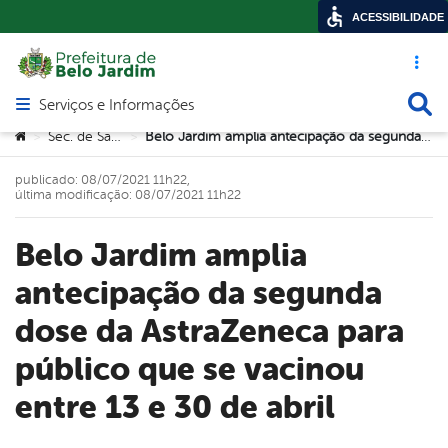
ACESSIBILIDADE
Acesso ráp
Busca
Serviços e Informações
Abrir menu principal de navegação
Você está aqui:
Sec. de Saúde
Belo Jardim amplia antecipação da segunda dose da AstraZeneca para público que se vacinou entre 13 e 30 de abril
>
>
publicado: 08/07/2021 11h22,
última modificação: 08/07/2021 11h22
Belo Jardim amplia
antecipação da segunda
dose da AstraZeneca para
público que se vacinou
entre 13 e 30 de abril