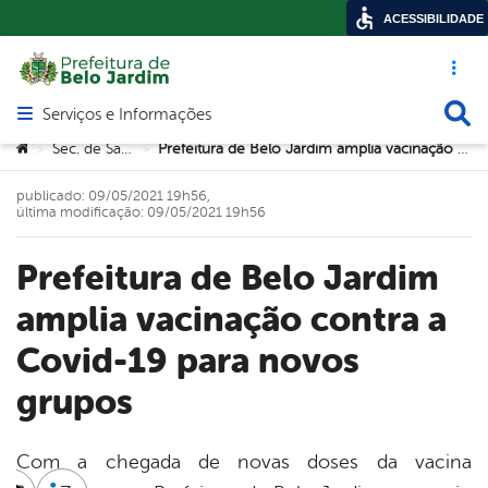
ACESSIBILIDADE
Acesso ráp
Busca
Serviços e Informações
Abrir menu principal de navegação
Você está aqui:
Sec. de Saúde
Prefeitura de Belo Jardim amplia vacinação contra a Covid-19 para novos grupos
>
>
publicado: 09/05/2021 19h56,
última modificação: 09/05/2021 19h56
Prefeitura de Belo Jardim
amplia vacinação contra a
Covid-19 para novos
grupos
Com a chegada de novas doses da vacina