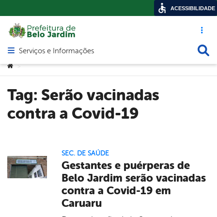
ACESSIBILIDADE
Acesso ráp
Busca
Serviços e Informações
Abrir menu principal de navegação
Você está aqui:
>
Tag:
Serão vacinadas
contra a Covid-19
SEC. DE SAÚDE
Gestantes e puérperas de
Belo Jardim serão vacinadas
contra a Covid-19 em
Caruaru