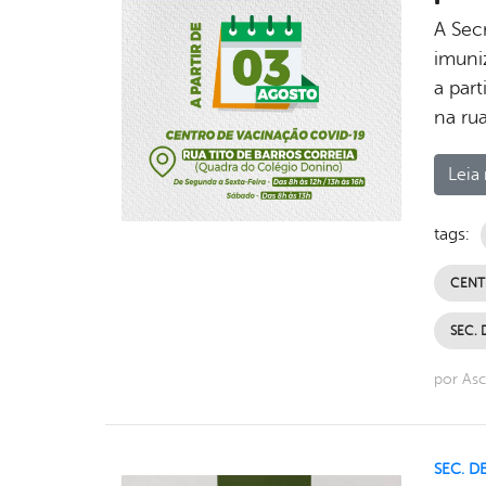
A Sec
imuni
a part
na ru
Leia 
tags:
CENT
SEC. 
por As
SEC. D