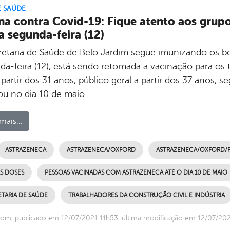
E SAÚDE
na contra Covid-19: Fique atento aos grupo
a segunda-feira (12)
retaria de Saúde de Belo Jardim segue imunizando os be
da-feira (12), está sendo retomada a vacinação para os 
a partir dos 31 anos, público geral a partir dos 37 anos
ou no dia 10 de maio
mais...
ASTRAZENECA
ASTRAZENECA/OXFORD
ASTRAZENECA/OXFORD/
S DOSES
PESSOAS VACINADAS COM ASTRAZENECA ATÉ O DIA 10 DE MAIO
TARIA DE SAÚDE
TRABALHADORES DA CONSTRUÇÃO CIVIL E INDÚSTRIA
om, publicado em 12/07/2021 11h53, última modificação em 12/07/202