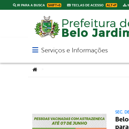
IR PARA A BUSCA
SHIFT+5
TECLAS DE ACESSO
ALT+P
M
Serviços e Informações
Abrir menu principal de navegação
Você está aqui:
>
SEC. D
Belo
para