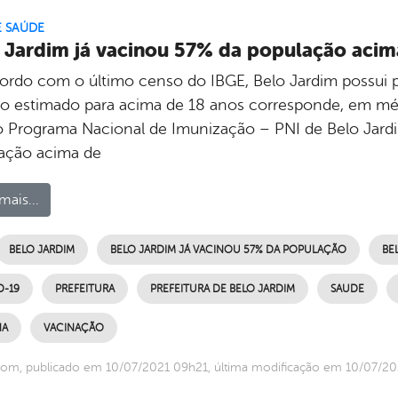
E SAÚDE
 Jardim já vacinou 57% da população acim
ordo com o último censo do IBGE, Belo Jardim possui p
co estimado para acima de 18 anos corresponde, em médi
 o Programa Nacional de Imunização – PNI de Belo Ja
ação acima de
mais...
BELO JARDIM
BELO JARDIM JÁ VACINOU 57% DA POPULAÇÃO
BE
D-19
PREFEITURA
PREFEITURA DE BELO JARDIM
SAUDE
NA
VACINAÇÃO
om, publicado em 10/07/2021 09h21, última modificação em 10/07/2