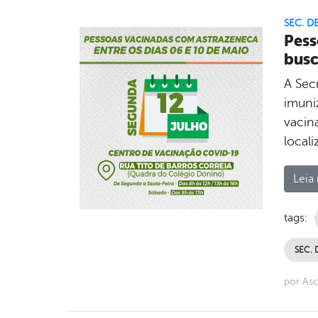
SEC. D
Pess
busc
A Sec
imuni
vacin
locali
Leia 
tags:
SEC. 
por Asc