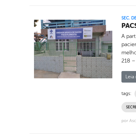
SEC. D
PACS
A par
pacie
melho
218 – 
Leia 
tags:
SECRE
por Asc