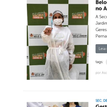
Belo
no A
A Secr
Jardi
Geres
Perna
Leia 
tags:
por As
SEC. D
Gest