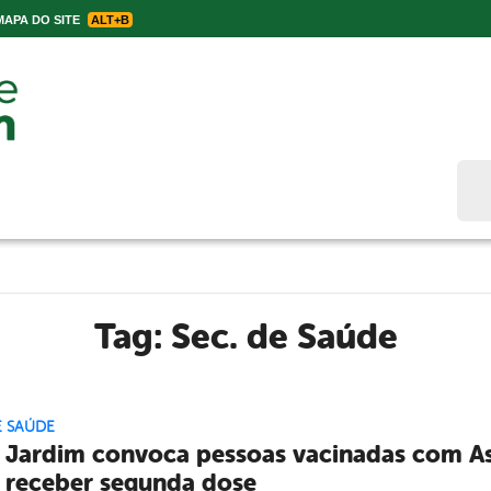
APA DO SITE
ALT+B
Bus
Tag:
Sec. de Saúde
E SAÚDE
 Jardim convoca pessoas vacinadas com As
 receber segunda dose