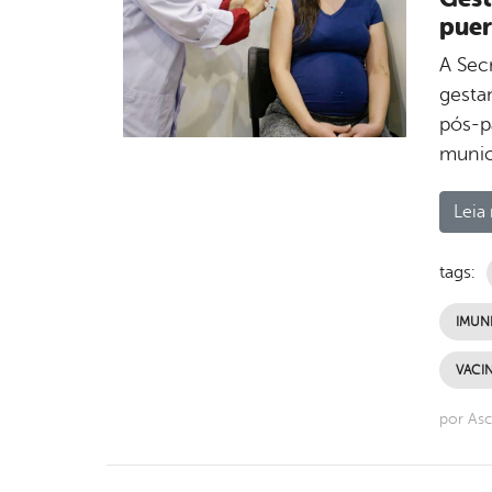
puer
A Sec
gesta
pós-p
munic
Leia 
tags:
IMUN
VACI
por Asc