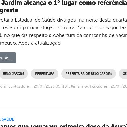
 Jardim alcança o 1º lugar como referênci
greste
etaria Estadual de Saúde divulgou, na noite desta quarta
m está em primeiro lugar, entre os 32 municípios que fa
), no que diz respeito a cobertura da campanha de vaci
mbuco. Após a atualização
mais...
BELO JARDIM
PREFEITURA
PREFEITURA DE BELO JARDIM
SE
com, publicado em 29/07/2021 09h10, última modificação em 29/07/2
E SAÚDE
antes que tomaram primeira dose da Astr