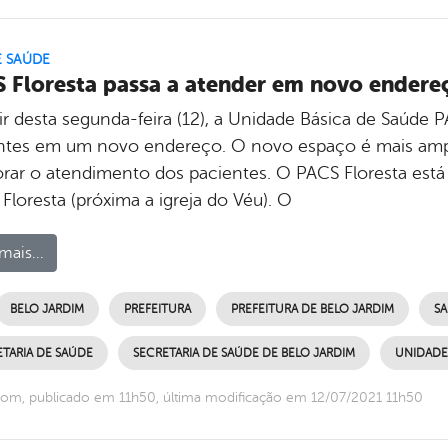
E SAÚDE
 Floresta passa a atender em novo endere
tir desta segunda-feira (12), a Unidade Básica de Saúde 
ntes em um novo endereço. O novo espaço é mais ampl
rar o atendimento dos pacientes. O PACS Floresta está 
Floresta (próxima a igreja do Véu). O
mais...
BELO JARDIM
PREFEITURA
PREFEITURA DE BELO JARDIM
S
TARIA DE SAÚDE
SECRETARIA DE SAÚDE DE BELO JARDIM
UNIDADE 
om, publicado em 11h50, última modificação em 12/07/2021 11h50