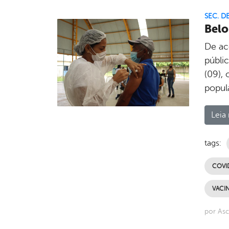
SEC. D
Belo
De ac
públi
(09),
popul
Leia 
tags:
COVI
VACI
por Asc