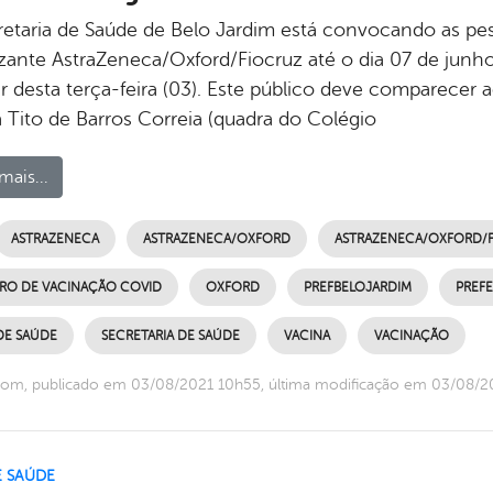
retaria de Saúde de Belo Jardim está convocando as p
zante AstraZeneca/Oxford/Fiocruz até o dia 07 de junho
ir desta terça-feira (03). Este público deve comparecer
a Tito de Barros Correia (quadra do Colégio
mais...
ASTRAZENECA
ASTRAZENECA/OXFORD
ASTRAZENECA/OXFORD/
RO DE VACINAÇÃO COVID
OXFORD
PREFBELOJARDIM
PREFE
DE SAÚDE
SECRETARIA DE SAÚDE
VACINA
VACINAÇÃO
com, publicado em 03/08/2021 10h55, última modificação em 03/08/2
E SAÚDE