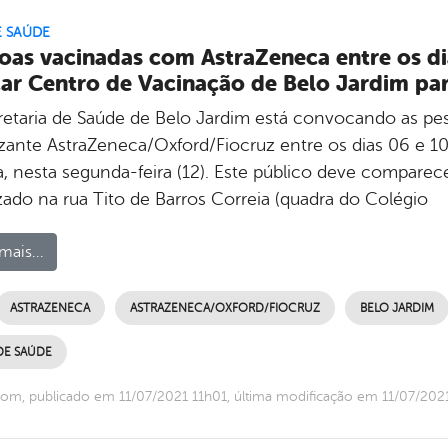
E SAÚDE
oas vacinadas com AstraZeneca entre os d
ar Centro de Vacinação de Belo Jardim pa
retaria de Saúde de Belo Jardim está convocando as p
zante AstraZeneca/Oxford/Fiocruz entre os dias 06 e 1
a, nesta segunda-feira (12). Este público deve compare
zado na rua Tito de Barros Correia (quadra do Colégio
mais...
ASTRAZENECA
ASTRAZENECA/OXFORD/FIOCRUZ
BELO JARDIM
DE SAÚDE
om, publicado em 11/07/2021 11h01, última modificação em 11/07/202