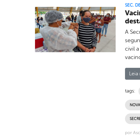
SEC. D
Vaci
dest
A Sec
segun
civil 
vacin
Leia 
tags:
NOVA
SECRE
por Asc