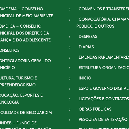
OMDEMA – CONSELHO
CONVÊNIOS E TRANSFERÊ
NICIPAL DE MEIO AMBIENTE
CONVOCATÓRIA, CHAMA
OMDICA – CONSELHO
PÚBLICO E OUTROS
NICIPAL DOS DIREITOS DA
DESPESAS
IANÇA E DO ADOLESCENTE
DIÁRIAS
ONSELHOS
EMENDAS PARLAMENTARE
ONTROLADORIA GERAL DO
NICÍPIO
ESTRUTURA ORGANIZACI
ULTURA, TURISMO E
INICIO
PREENDEDORISMO
LGPD E GOVERNO DIGITAL
DUCAÇÃO, ESPORTES E
LICITAÇÕES E CONTRATOS
CNOLOGIA
OBRAS PÚBLICAS
ACULDADE DE BELO JARDIM
PESQUISA DE SATISFAÇÃO
UNDEB – FUNDO DE