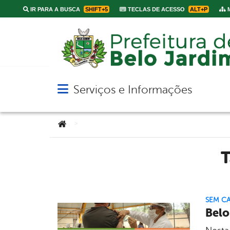
IR PARA A BUSCA
SHIFT+5
TECLAS DE ACESSO
ALT+P
M
Serviços e Informações
Abrir menu principal de navegação
Você está aqui:
>
SEM C
Belo