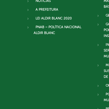
NOTÍCIAS
MA
BÁ
A PREFEITURA
G
LEI ALDIR BLANC 2020
G
PNAB – POLÍTICA NACIONAL
PO
ALDIR BLANC
IN
I
SE
MU
M
SU
DE
O
P
MU
P