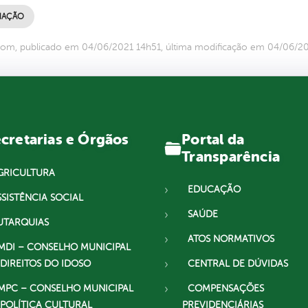
NAÇÃO
om, publicado em 04/06/2021 14h51, última modificação em 04/06/2
Portal da
cretarias e Órgãos
Transparência
GRICULTURA
EDUCAÇÃO
SSISTÊNCIA SOCIAL
SAÚDE
UTARQUIAS
ATOS NORMATIVOS
MDI – CONSELHO MUNICIPAL
 DIREITOS DO IDOSO
CENTRAL DE DÚVIDAS
MPC – CONSELHO MUNICIPAL
COMPENSAÇÕES
 POLÍTICA CULTURAL
PREVIDENCIÁRIAS