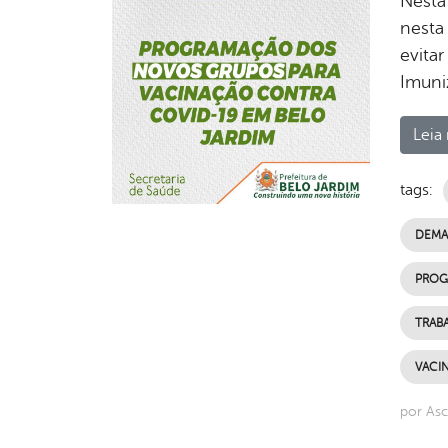
Nesta
nesta
evita
Imuni
Leia 
tags:
DEMAI
PROG
TRAB
VACIN
por Asc