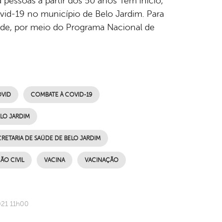
 pessoas a partir dos 50 anos Tem início,
vid-19 no município de Belo Jardim. Para
aúde, por meio do Programa Nacional de
VID
COMBATE À COVID-19
ELO JARDIM
CRETARIA DE SAÚDE DE BELO JARDIM
ÃO CIVIL
VACINA
VACINAÇÃO
021 11h00