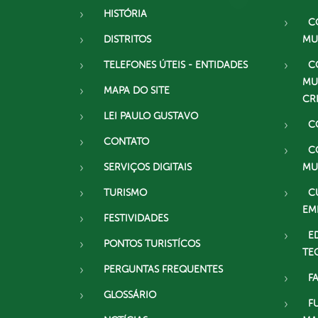
HISTÓRIA
C
DISTRITOS
MU
TELEFONES ÚTEIS - ENTIDADES
C
MU
MAPA DO SITE
CR
LEI PAULO GUSTAVO
C
CONTATO
C
SERVIÇOS DIGITAIS
MU
TURISMO
C
EM
FESTIVIDADES
E
PONTOS TURISTÍCOS
TE
PERGUNTAS FREQUENTES
F
GLOSSÁRIO
F