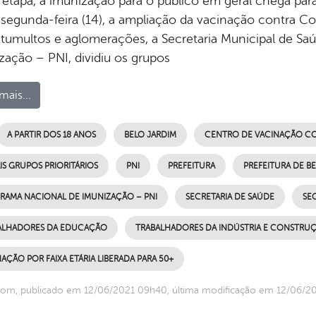
 etapa, a imunização para o público em geral chega para
 segunda-feira (14), a ampliação da vacinação contra Co
r tumultos e aglomerações, a Secretaria Municipal de S
zação – PNI, dividiu os grupos
mais...
A PARTIR DOS 18 ANOS
BELO JARDIM
CENTRO DE VACINAÇÃO CO
S GRUPOS PRIORITÁRIOS
PNI
PREFEITURA
PREFEITURA DE B
RAMA NACIONAL DE IMUNIZAÇÃO – PNI
SECRETARIA DE SAÚDE
SE
ALHADORES DA EDUCAÇÃO
TRABALHADORES DA INDÚSTRIA E CONSTRUÇ
AÇÃO POR FAIXA ETÁRIA LIBERADA PARA 50+
om, publicado em 12/06/2021 09h40, última modificação em 12/06/2