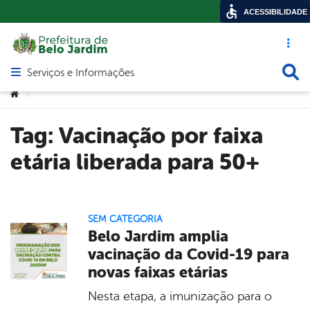
ACESSIBILIDADE
Acesso ráp
Busca
Serviços e Informações
Abrir menu principal de navegação
Você está aqui:
>
Tag:
Vacinação por faixa
etária liberada para 50+
SEM CATEGORIA
Belo Jardim amplia
vacinação da Covid-19 para
novas faixas etárias
Nesta etapa, a imunização para o