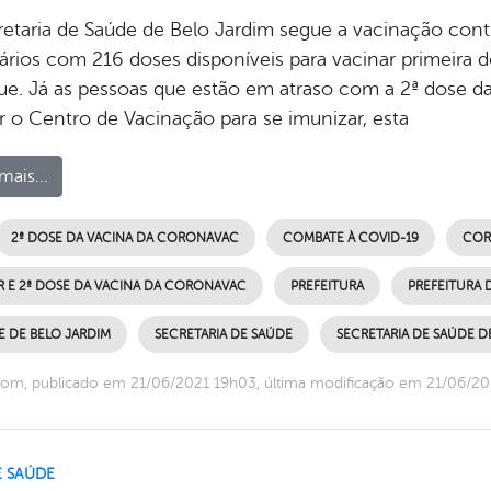
retaria de Saúde de Belo Jardim segue a vacinação cont
tários com 216 doses disponíveis para vacinar primeira 
ue. Já as pessoas que estão em atraso com a 2ª dose
r o Centro de Vacinação para se imunizar, esta
mais...
2ª DOSE DA VACINA DA CORONAVAC
COMBATE À COVID-19
COR
R E 2ª DOSE DA VACINA DA CORONAVAC
PREFEITURA
PREFEITURA 
 DE BELO JARDIM
SECRETARIA DE SAÚDE
SECRETARIA DE SAÚDE D
om, publicado em 21/06/2021 19h03, última modificação em 21/06/2
E SAÚDE