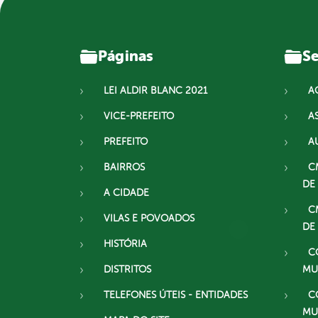
Páginas
Se
LEI ALDIR BLANC 2021
A
VICE-PREFEITO
A
PREFEITO
A
BAIRROS
C
DE
A CIDADE
C
VILAS E POVOADOS
DE
HISTÓRIA
C
DISTRITOS
MU
TELEFONES ÚTEIS - ENTIDADES
C
MU