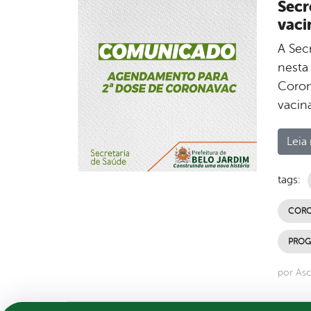
Secr
vaci
A Sec
nesta
Coron
vacin
Leia 
tags:
CORO
PROG
por Asc