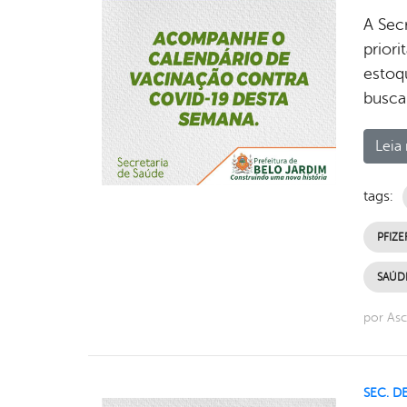
A Sec
priori
estoq
busca
Leia 
tags:
PFIZE
SAÚDE
por Asc
SEC. D