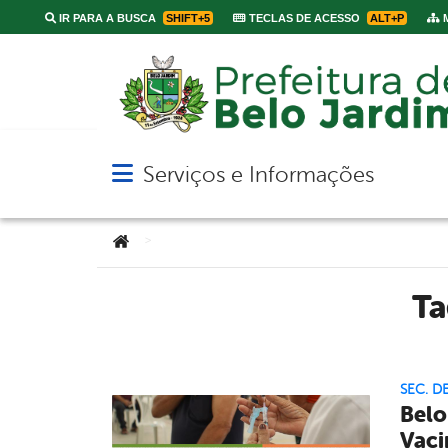
IR PARA A BUSCA
SHIFT+5
TECLAS DE ACESSO
ALT+P
M
Serviços e Informações
Abrir menu principal de navegação
Você está aqui:
>
T
SEC. D
Belo
Vaci