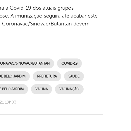
ra a Covid-19 dos atuais grupos
dose. A imunização seguirá até acabar este
 da Coronavac/Sinovac/Butantan devem
ONAVAC/SINOVAC/BUTANTAN
COVID-19
DE BELO JARDIM
PREFIETURA
SAUDE
E BELO JARDIM
VACINA
VACINAÇÃO
021 19h03