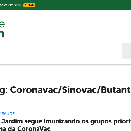
APA DO SITE
ALT+B
Bus
ag:
Coronavac/Sinovac/Butan
E SAÚDE
 Jardim segue imunizando os grupos priorit
na da CoronaVac