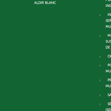
ALDIR BLANC
IN
I
SE
MU
M
SU
DE
O
P
MU
P
MU
S
S
(SE