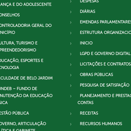
DESPESAS
IANÇA E DO ADOLESCENTE
DIÁRIAS
ONSELHOS
EMENDAS PARLAMENTARE
ONTROLADORIA GERAL DO
NICÍPIO
ESTRUTURA ORGANIZACI
ULTURA, TURISMO E
INICIO
PREENDEDORISMO
LGPD E GOVERNO DIGITAL
DUCAÇÃO, ESPORTES E
LICITAÇÕES E CONTRATOS
CNOLOGIA
OBRAS PÚBLICAS
ACULDADE DE BELO JARDIM
PESQUISA DE SATISFAÇÃO
UNDEB – FUNDO DE
NUTENÇÃO DA EDUCAÇÃO
PLANEJAMENTO E PRESTA
SICA
CONTAS
ESTÃO PÚBLICA
RECEITAS
OVERNO, ARTICULAÇÃO
RECURSOS HUMANOS
LÍTICA E GABINETE