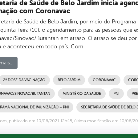
etaria de Saúde de Belo Jardim inicia age
nação com Coronavac
retaria de Saúde de Belo Jardim, por meio do Programa 
 quinta-feira (10), o agendamento para as pessoas que 
avac/Sinovac/Butantan em atraso. O atraso se deu por f
a e aconteceu em todo país. Com
mais...
2ª DOSE DA VACINAÇÃO
BELO JARDIM
CORONAVAC
CORO
NAVAC/SINOVAC/BUTANTAN
MINISTÉRIO DA SAÚDE
PNI
PRE
RAMA NACIONAL DE IMUNIZAÇÃO – PNI
SECRETARIA DE SAÚDE DE BELO 
om, publicado em 10/06/2021 12h48, última modificação em 10/06/2