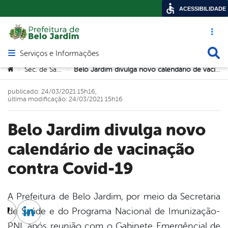
ACESSIBILIDADE
Acesso ráp
Busca
Serviços e Informações
Abrir menu principal de navegação
Você está aqui:
Sec. de Saúde
Belo Jardim divulga novo calendário de vacinação contra Covid-19
>
>
publicado: 24/03/2021 15h16,
última modificação: 24/03/2021 15h16
Belo Jardim divulga novo
calendário de vacinação
contra Covid-19
A Prefeitura de Belo Jardim, por meio da Secretaria
de Saúde e do Programa Nacional de Imunização-
cebook
Twitter
Linkedin
PNI, após reunião com o Gabinete Emergêncial de