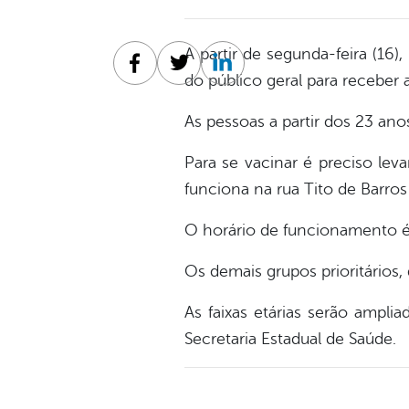
A partir de segunda-feira (16),
Facebook
Twitter
Linkedin
do público geral para receber 
As pessoas a partir dos 23 an
Para se vacinar é preciso le
funciona na rua Tito de Barro
O horário de funcionamento é 
Os demais grupos prioritários
As faixas etárias serão ampli
Secretaria Estadual de Saúde.