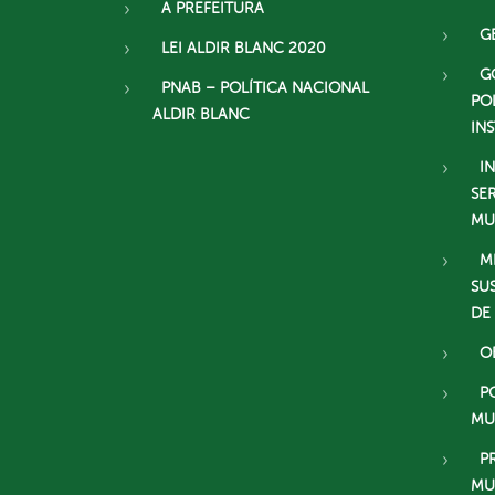
A PREFEITURA
G
LEI ALDIR BLANC 2020
G
PNAB – POLÍTICA NACIONAL
PO
ALDIR BLANC
IN
I
SE
MU
M
SU
DE
O
P
MU
P
MU