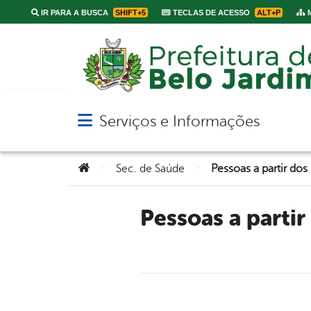
IR PARA A BUSCA
SHIFT+5
TECLAS DE ACESSO
ALT+P
M
Serviços e Informações
Abrir menu principal de navegação
Você está aqui:
>
>
Sec. de Saúde
Pessoas a partir dos 23 anos poderão se vacinar contra Covid-