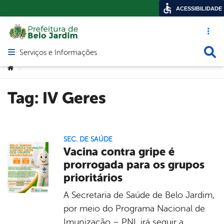
ACESSIBILIDADE
Acesso ráp
Busca
Serviços e Informações
Abrir menu principal de navegação
Você está aqui:
>
Tag:
IV Geres
SEC. DE SAÚDE
Vacina contra gripe é
prorrogada para os grupos
prioritários
A Secretaria de Saúde de Belo Jardim,
por meio do Programa Nacional de
Imunização – PNI, irá seguir a