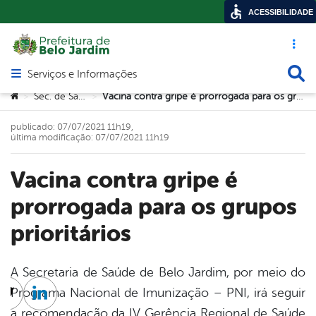
ACESSIBILIDADE
Acesso ráp
Busca
Serviços e Informações
Abrir menu principal de navegação
Você está aqui:
Sec. de Saúde
Vacina contra gripe é prorrogada para os grupos prioritários
>
>
publicado: 07/07/2021 11h19,
última modificação: 07/07/2021 11h19
Vacina contra gripe é
prorrogada para os grupos
prioritários
A Secretaria de Saúde de Belo Jardim, por meio do
Programa Nacional de Imunização – PNI, irá seguir
cebook
Twitter
Linkedin
a recomendação da IV Gerência Regional de Saúde