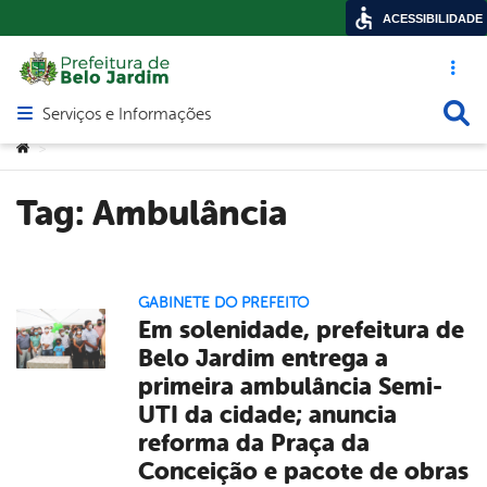
ACESSIBILIDADE
Acesso ráp
Busca
Serviços e Informações
Abrir menu principal de navegação
Você está aqui:
>
Tag:
Ambulância
GABINETE DO PREFEITO
Em solenidade, prefeitura de
Belo Jardim entrega a
primeira ambulância Semi-
UTI da cidade; anuncia
reforma da Praça da
Conceição e pacote de obras