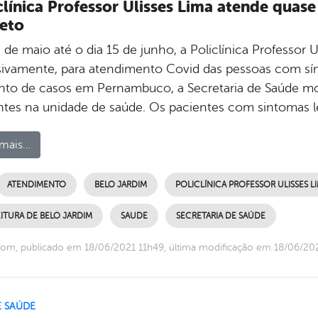
clínica Professor Ulisses Lima atende quas
eto
de maio até o dia 15 de junho, a Policlínica Professor U
sivamente, para atendimento Covid das pessoas com sí
to de casos em Pernambuco, a Secretaria de Saúde mod
ntes na unidade de saúde. Os pacientes com sintomas l
mais...
ATENDIMENTO
BELO JARDIM
POLICLÍNICA PROFESSOR ULISSES L
ITURA DE BELO JARDIM
SAUDE
SECRETARIA DE SAÚDE
om, publicado em 18/06/2021 11h49, última modificação em 18/06/20
E SAÚDE