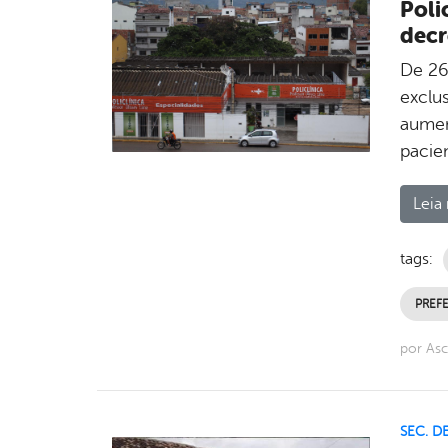
Poli
decr
De 26 
exclu
aumen
pacie
Leia 
tags:
PREFE
por Asc
SEC. D