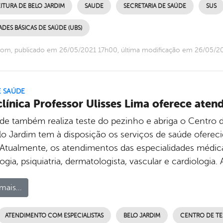
ITURA DE BELO JARDIM
SAUDE
SECRETARIA DE SAÚDE
SUS
DES BÁSICAS DE SAÚDE (UBS)
com, publicado em 26/05/2021 17h00, última modificação em 26/05/2
E SAÚDE
clínica Professor Ulisses Lima oferece ate
de também realiza teste do pezinho e abriga o Centro
o Jardim tem à disposição os serviços de saúde oferecid
Atualmente, os atendimentos das especialidades médicas 
ogia, psiquiatria, dermatologista, vascular e cardiologia
mais...
ATENDIMENTO COM ESPECIALISTAS
BELO JARDIM
CENTRO DE TE