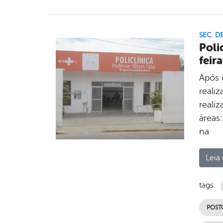
SEC. D
Poli
feira
Após 
reali
reali
áreas:
na
Leia 
tags:
POST