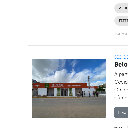
POLIC
TEST
por As
SEC. D
Belo
A par
Covid-
O Cen
oferec
Leia 