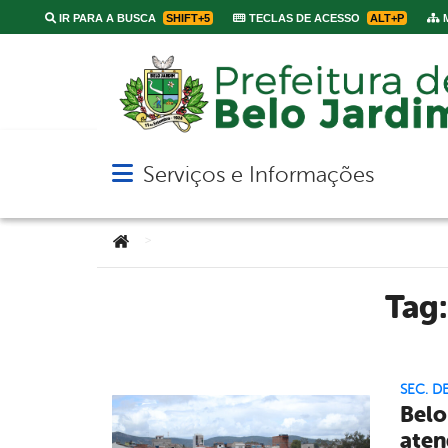
IR PARA A BUSCA
SHIFT+5
TECLAS DE ACESSO
ALT+P
M
Serviços e Informações
Abrir menu principal de navegação
Você está aqui:
>
Tag
SEC. D
Belo
aten