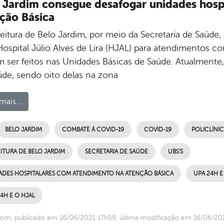
 Jardim consegue desafogar unidades hosp
ção Básica
feitura de Belo Jardim, por meio da Secretaria de Sa
ospital Júlio Alves de Lira (HJAL) para atendimentos co
 ser feitos nas Unidades Básicas de Saúde. Atualmente,
úde, sendo oito delas na zona
mais...
BELO JARDIM
COMBATE À COVID-19
COVID-19
POLICLÍNIC
ITURA DE BELO JARDIM
SECRETARIA DE SAÚDE
UBS’S
ADES HOSPITALARES COM ATENDIMENTO NA ATENÇÃO BÁSICA
UPA 24H E 
4H E O HJAL
om, publicado em 16/06/2021 17h59, última modificação em 16/06/20