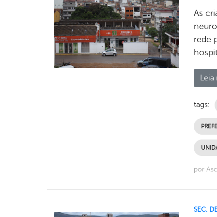
As cr
neurop
rede 
hospi
Leia 
tags:
PREFE
UNID
por As
SEC. D