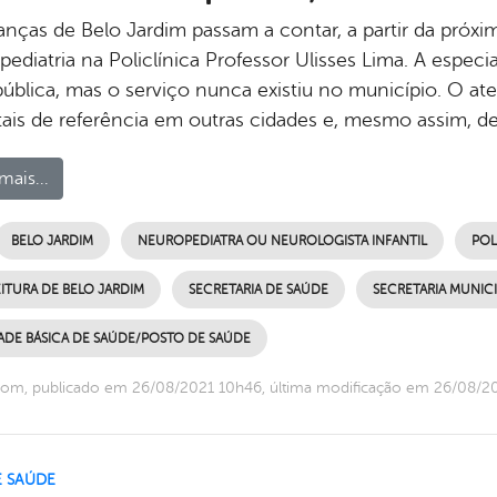
ianças de Belo Jardim passam a contar, a partir da pró
ediatria na Policlínica Professor Ulisses Lima. A especi
pública, mas o serviço nunca existiu no município. O 
tais de referência em outras cidades e, mesmo assim, d
mais...
BELO JARDIM
NEUROPEDIATRA OU NEUROLOGISTA INFANTIL
POL
ITURA DE BELO JARDIM
SECRETARIA DE SAÚDE
SECRETARIA MUNIC
ADE BÁSICA DE SAÚDE/POSTO DE SAÚDE
com, publicado em 26/08/2021 10h46, última modificação em 26/08/2
E SAÚDE