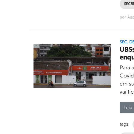
SECRE
por Asc
SEC. D
UBSs
enqu
Para 
Covid
em su
vai fi
Leia 
tags: