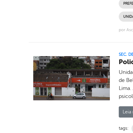
PREFE
UNIDA
por As
SEC. D
Poli
Unida
de Bel
Lima. 
psicol
Leia 
tags: