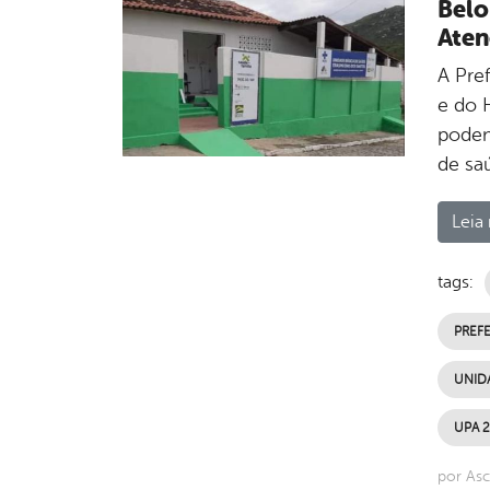
Belo
Aten
A Pre
e do H
podem
de sa
Leia 
tags:
PREFE
UNID
UPA 2
por Asc