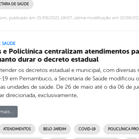
TARIA DE SAÚDE
om, publicado em 15/06/2021 14h57, última modificação em 15/06/20
E SAÚDE
 e Policlínica centralizam atendimentos p
anto durar o decreto estadual
atender os decretos estadual e municipal, com diversas
-19 em Pernambuco, a Secretaria de Saúde modificou o 
as unidades de saúde. De 26 de maio até o dia 06 de jun
car direcionada, exclusivamente,
mais...
ATENDIMENTOS
BELO JARDIM
COVID-19
POLICLÍNICA PRO