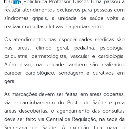
onde a Policlínica Professor Ulisses Lima passou a
cebook
Twitter
Linkedin
realizar atendimentos exclusivos para pessoas com
síndromes gripais, a unidade de saúde volta a
realizar consultas eletivas e agendamentos.
Os atendimentos das especialidades médicas são
nas áreas: clínico geral, pediatria, psicologia,
psiquiatria, dermatologista, vascular e cardiologia.
Além disso, na unidade também são realizados
parecer cardiológico, sondagem e curativos em
geral.
As marcações devem ser feitas, em áreas cobertas,
via encaminhamento do Posto de Saúde e para
áreas descobertas, o agendamento das consultas
deve ser feito via Central de Regulação, na sede da
Secretaria de Saúde. A exceção fica para o