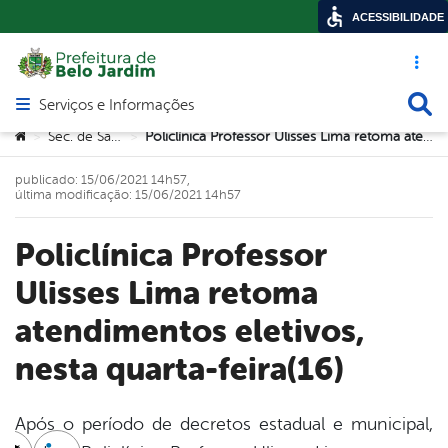
ACESSIBILIDADE
Acesso ráp
Busca
Serviços e Informações
Abrir menu principal de navegação
Você está aqui:
Sec. de Saúde
Policlínica Professor Ulisses Lima retoma atendimentos eletivos, nesta quarta-feira(16)
>
>
publicado: 15/06/2021 14h57,
última modificação: 15/06/2021 14h57
Policlínica Professor
Ulisses Lima retoma
atendimentos eletivos,
nesta quarta-feira(16)
Após o período de decretos estadual e municipal,