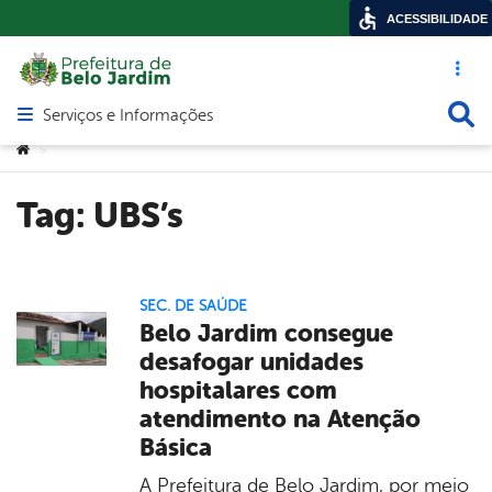
ACESSIBILIDADE
Acesso ráp
Busca
Serviços e Informações
Abrir menu principal de navegação
Você está aqui:
>
Tag:
UBS’s
SEC. DE SAÚDE
Belo Jardim consegue
desafogar unidades
hospitalares com
atendimento na Atenção
Básica
A Prefeitura de Belo Jardim, por meio