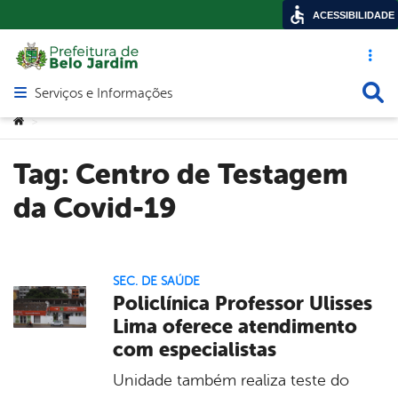
ACESSIBILIDADE
Acesso ráp
Busca
Serviços e Informações
Abrir menu principal de navegação
Você está aqui:
>
Tag:
Centro de Testagem
da Covid-19
SEC. DE SAÚDE
Policlínica Professor Ulisses
Lima oferece atendimento
com especialistas
Unidade também realiza teste do