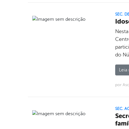
SEC. D
Idos
Nesta
Centro
partic
do Núc
Leia 
por Asc
SEC. A
Secr
famí