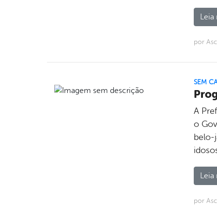
Leia 
por Asc
SEM C
Prog
A Pre
o Gov
belo-
idosos
Leia 
por Asc