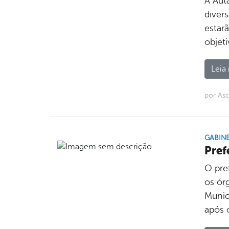
A Auta
divers
estarã
objet
Leia 
por Asc
GABINE
Pref
O pre
os ór
Munici
após 