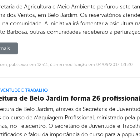
etaria de Agricultura e Meio Ambiente perfurou sete tan
rra dos Ventos, em Belo Jardim. Os reservatórios atend
 na comunidade. A iniciativa irá fomentar a psicultura n
to Barbosa, outras comunidades receberão a perfuração
mais...
om, publicado em 12h11, última modificação em 04/09/2017 12h20
UVENTUDE E TRABALHO
eitura de Belo Jardim forma 26 profissionai
eitura de Belo Jardim, através da Secretaria de Juventud
s do curso de Maquiagem Profissional, ministrado pela 
as, no Telecentro. O secretário de Juventude e Trabalh
rtificados e falou da importância do curso para a popul