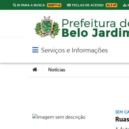
IR PARA A BUSCA
SHIFT+5
TECLAS DE ACESSO
ALT+P
M
Serviços e Informações
Abrir menu principal de navegação
Você está aqui:
>
Notícias
SEM C
Ruas