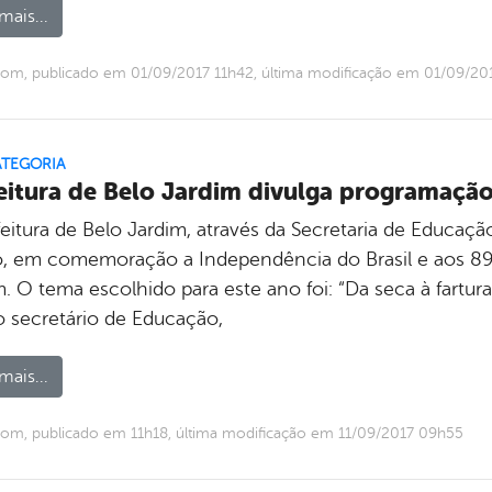
mais...
om, publicado em 01/09/2017 11h42, última modificação em 01/09/20
ATEGORIA
eitura de Belo Jardim divulga programaçã
feitura de Belo Jardim, através da Secretaria de Educaç
o, em comemoração a Independência do Brasil e aos 89
m. O tema escolhido para este ano foi: “Da seca à fartur
 secretário de Educação,
mais...
om, publicado em 11h18, última modificação em 11/09/2017 09h55