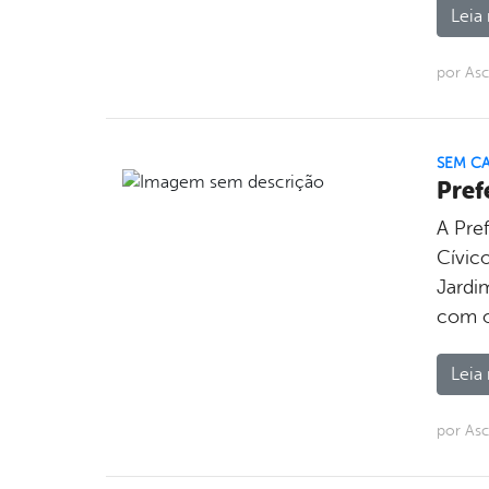
Leia 
por Asc
SEM C
Pref
A Pre
Cívic
Jardi
com o
Leia 
por Asc