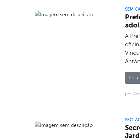
SEM C
Pref
adol
A Pre
ofici
Víncul
Antôn
Leia 
por Asc
SEC. A
Secr
Jar