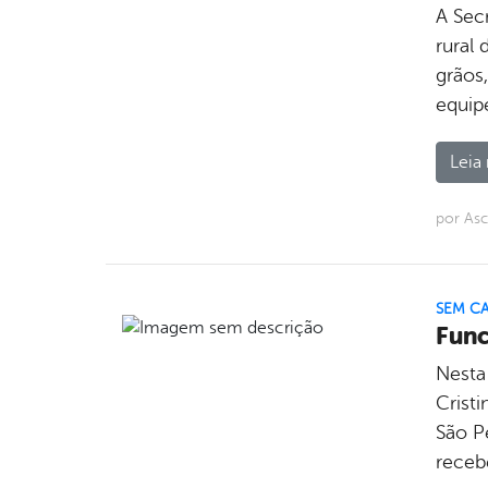
A Sec
rural
grãos
equipe
Leia 
por Asc
SEM C
Func
Nesta
Crist
São P
receb