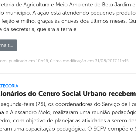
retaria de Agricultura e Meio Ambiente de Belo Jardim e
 do município. A ação está atendendo pequenos produto
, feijão e milho, graças às chuvas dos últimos meses.
 da secretaria, que ara a terra e
mais...
om, publicado em 10h46, última modificação em 31/08/2017 11h45
ATEGORIA
ionários do Centro Social Urbano recebe
 segunda-feira (28), os coordenadores do Serviço de For
ina e Alessandro Melo, realizaram uma reunião pedagógi
edro, com objetivo de planejar as atividades a serem de
eram uma capacitação pedagógica. O SCFV compõe o Si