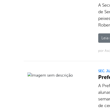
A Secr
de Se
peixes
Rober
Leia 
por Asc
SEC. J
Pref
A Pref
aluna
seman
de ce