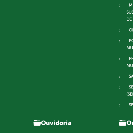
M
SU
DE
O
P
MU
P
MU
S
S
(SE
S
Ouvidoria
Ou