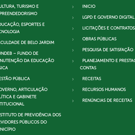
ULTURA, TURISMO E
INICIO
PREENDEDORISMO
LGPD E GOVERNO DIGITAL
DUCAÇÃO, ESPORTES E
LICITAÇÕES E CONTRATOS
CNOLOGIA
OBRAS PÚBLICAS
ACULDADE DE BELO JARDIM
PESQUISA DE SATISFAÇÃO
UNDEB – FUNDO DE
NUTENÇÃO DA EDUCAÇÃO
PLANEJAMENTO E PRESTA
SICA
CONTAS
ESTÃO PÚBLICA
RECEITAS
OVERNO, ARTICULAÇÃO
RECURSOS HUMANOS
LÍTICA E GABINETE
RENÚNCIAS DE RECEITAS
STITUCIONAL
NSTITUTO DE PREVIDÊNCIA DOS
RVIDORES PÚBLICOS DO
NICÍPIO