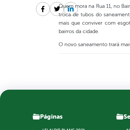
Quem mora na Rua 11, no Bairro
Facebook
Twitter
Linkedin
troca de tubos do saneamento
mais que conviver com esgo
bairros da cidade.
O novo saneamento trará mais 
Páginas
Se