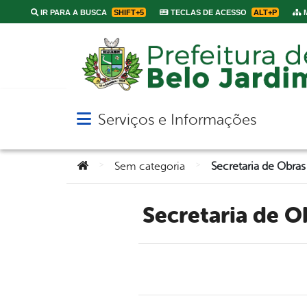
IR PARA A BUSCA
SHIFT+5
TECLAS DE ACESSO
ALT+P
M
Serviços e Informações
Abrir menu principal de navegação
Você está aqui:
>
>
Sem categoria
Secretaria de 