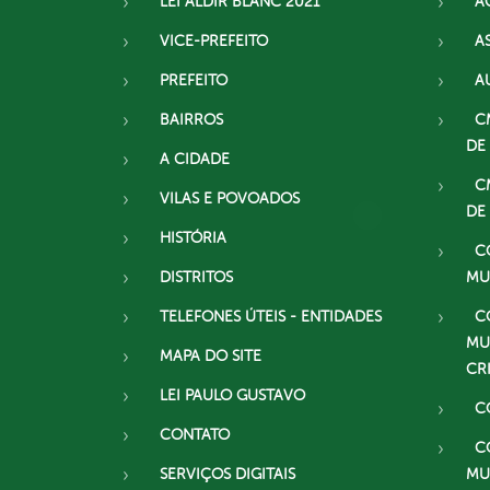
LEI ALDIR BLANC 2021
A
VICE-PREFEITO
A
PREFEITO
A
BAIRROS
C
DE
A CIDADE
C
VILAS E POVOADOS
DE
HISTÓRIA
C
DISTRITOS
MU
TELEFONES ÚTEIS - ENTIDADES
C
MU
MAPA DO SITE
CR
LEI PAULO GUSTAVO
C
CONTATO
C
SERVIÇOS DIGITAIS
MU