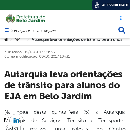
ACESSIBILIDADE
Acesso ráp
Busca
Serviços e Informações
Abrir menu principal de navegação
Você está aqui:
AMTT
Autarquia leva orientações de trânsito para alunos do EJA em Belo Jardim
>
>
publicado: 06/10/2017 10h36,
última modificação: 09/10/2017 10h31
Autarquia leva orientações
de trânsito para alunos do
EJA em Belo Jardim
Na noite desta quinta-feira (5), a Autarquia
Municipal de Serviços, Trânsito e Transportes
cebook
Twitter
Linkedin
(AMSTT) realizou uma palestra no Centro