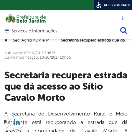
ACESSIBILIDADE
Acesso ráp
Busca
Serviços e Informações
Abrir menu principal de navegação
Você está aqui:
Sec. Agricultura e Meio Ambiente
Secretaria recupera estrada que dá acesso ao Sítio Cavalo Morto
>
>
publicado: 09/10/2017 10h36,
última modificação: 10/10/2017 10h56
Secretaria recupera estrada
que dá acesso ao Sítio
Cavalo Morto
A Secretaria de Desenvolvimento Rural e Meio
Ambiente está recuperando a estrada que dá
cebook
Twitter
Linkedin
acesso à comunidade de Cavalo Morto. A