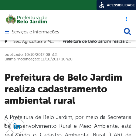
ACESSIBILIDADE
Acesso ráp
Busca
Serviços e Informações
Abrir menu principal de navegação
Você está aqui:
Sec. Agricultura e Meio Ambiente
Prefeitura de Belo Jardim realiza cadastramento ambiental rural
>
>
publicado: 10/10/2017 08h12,
última modificação: 11/10/2017 10h20
Prefeitura de Belo Jardim
realiza cadastramento
ambiental rural
A Prefeitura de Belo Jardim, por meio da Secretaria
de Desenvolvimento Rural e Meio Ambiente, está
cebook
Twitter
Linkedin
realizando o Cadastro Ambiental Rural (CAR) de