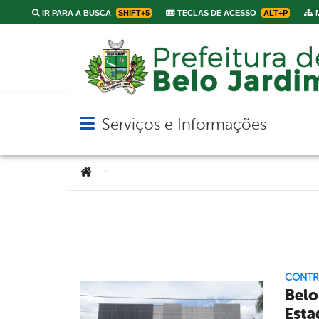
IR PARA A BUSCA
SHIFT+5
TECLAS DE ACESSO
ALT+P
M
Serviços e Informações
Abrir menu principal de navegação
Você está aqui:
>
CONTR
Belo
Esta