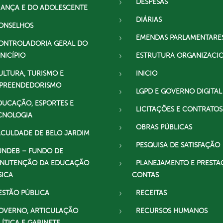
DESPESAS
IANÇA E DO ADOLESCENTE
DIÁRIAS
ONSELHOS
EMENDAS PARLAMENTARE
ONTROLADORIA GERAL DO
NICÍPIO
ESTRUTURA ORGANIZACI
ULTURA, TURISMO E
INICIO
PREENDEDORISMO
LGPD E GOVERNO DIGITAL
DUCAÇÃO, ESPORTES E
LICITAÇÕES E CONTRATOS
CNOLOGIA
OBRAS PÚBLICAS
ACULDADE DE BELO JARDIM
PESQUISA DE SATISFAÇÃO
UNDEB – FUNDO DE
NUTENÇÃO DA EDUCAÇÃO
PLANEJAMENTO E PRESTA
SICA
CONTAS
ESTÃO PÚBLICA
RECEITAS
OVERNO, ARTICULAÇÃO
RECURSOS HUMANOS
LÍTICA E GABINETE