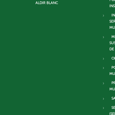
ALDIR BLANC
IN
I
SE
MU
M
SU
DE
O
P
MU
P
MU
S
S
(SE