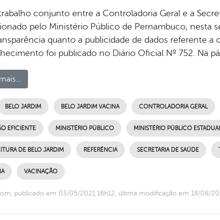
rabalho conjunto entre a Controladoria Geral e a Secret
onado pelo Ministério Público de Pernambuco, nesta se
ansparência quanto a publicidade de dados referente 
hecimento foi publicado no Diário Oficial Nº 752. Na pá
mais...
BELO JARDIM
BELO JARDIM VACINA
CONTROLADORIA GERAL
O EFICIENTE
MINISTÉRIO PÚBLICO
MINISTÉRIO PÚBLICO ESTADUA
ITURA DE BELO JARDIM
REFERÊNCIA
SECRETARIA DE SAÚDE
NA
VACINAÇÃO
om, publicado em 03/05/2021 16h12, última modificação em 18/08/20