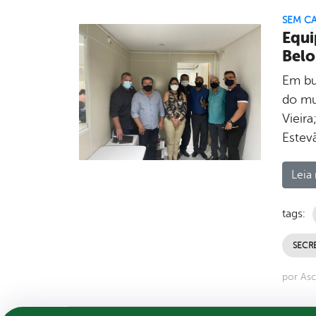
SEM C
Equi
Belo
Em bu
do mu
Vieir
Estev
Leia 
tags:
SECR
por As