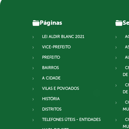
Páginas
Se
LEI ALDIR BLANC 2021
A
VICE-PREFEITO
A
PREFEITO
A
BAIRROS
C
DE
A CIDADE
C
VILAS E POVOADOS
DE
HISTÓRIA
C
DISTRITOS
MU
TELEFONES ÚTEIS - ENTIDADES
C
MU