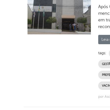
Após t
menci
em tr
recon
Leia 
tags:
GESTÃ
PREFE
VACI
por Asc