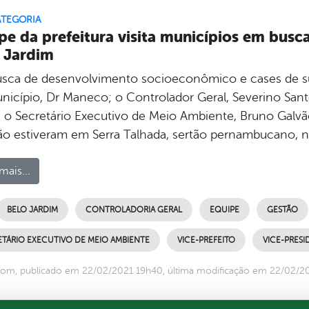
ATEGORIA
pe da prefeitura visita municípios em busc
 Jardim
sca de desenvolvimento socioeconômico e cases de suc
nicípio, Dr Maneco; o Controlador Geral, Severino Santo
a; o Secretário Executivo de Meio Ambiente, Bruno Galv
ão estiveram em Serra Talhada, sertão pernambucano, na 
mais...
BELO JARDIM
CONTROLADORIA GERAL
EQUIPE
GESTÃO
ETÁRIO EXECUTIVO DE MEIO AMBIENTE
VICE-PREFEITO
VICE-PRESI
com, publicado em 22/02/2021 19h40, última modificação em 22/02/2