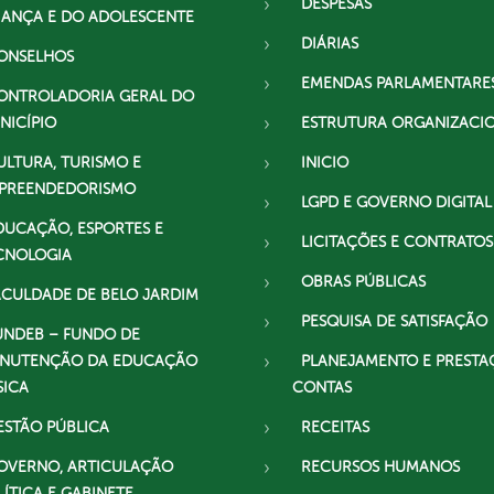
DESPESAS
IANÇA E DO ADOLESCENTE
DIÁRIAS
ONSELHOS
EMENDAS PARLAMENTARE
ONTROLADORIA GERAL DO
NICÍPIO
ESTRUTURA ORGANIZACI
ULTURA, TURISMO E
INICIO
PREENDEDORISMO
LGPD E GOVERNO DIGITAL
DUCAÇÃO, ESPORTES E
LICITAÇÕES E CONTRATOS
CNOLOGIA
OBRAS PÚBLICAS
ACULDADE DE BELO JARDIM
PESQUISA DE SATISFAÇÃO
UNDEB – FUNDO DE
NUTENÇÃO DA EDUCAÇÃO
PLANEJAMENTO E PRESTA
SICA
CONTAS
ESTÃO PÚBLICA
RECEITAS
OVERNO, ARTICULAÇÃO
RECURSOS HUMANOS
LÍTICA E GABINETE