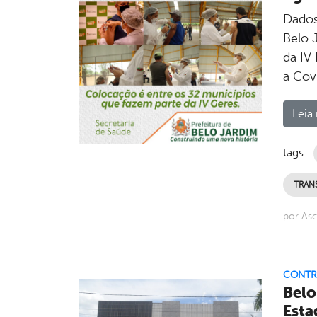
Dados
Belo 
da IV
a Cov
Leia 
tags:
TRAN
por Asc
CONTR
Belo
Esta