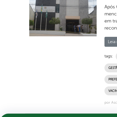
Após t
menci
em tr
recon
Leia 
tags:
GESTÃ
PREFE
VACI
por Asc