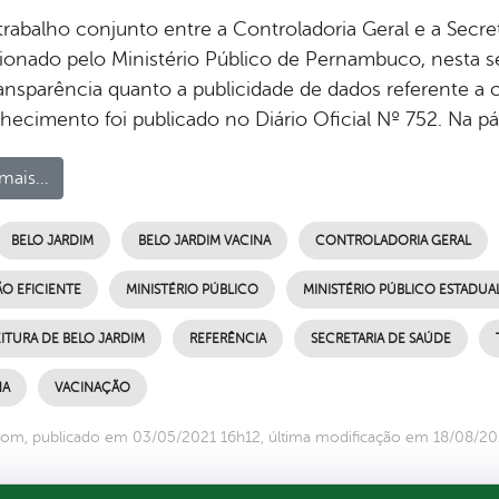
rabalho conjunto entre a Controladoria Geral e a Secret
onado pelo Ministério Público de Pernambuco, nesta se
ansparência quanto a publicidade de dados referente 
hecimento foi publicado no Diário Oficial Nº 752. Na pá
mais...
BELO JARDIM
BELO JARDIM VACINA
CONTROLADORIA GERAL
O EFICIENTE
MINISTÉRIO PÚBLICO
MINISTÉRIO PÚBLICO ESTADUA
ITURA DE BELO JARDIM
REFERÊNCIA
SECRETARIA DE SAÚDE
NA
VACINAÇÃO
om, publicado em 03/05/2021 16h12, última modificação em 18/08/20