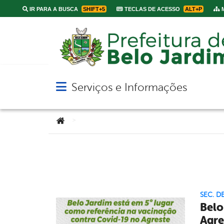
IR PARA A BUSCA
SHIFT+5
TECLAS DE ACESSO
ALT+P
M
Serviços e Informações
Abrir menu principal de navegação
Você está aqui:
>
SEC. D
Belo
Agre