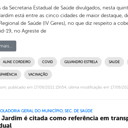
 da Secretaria Estadual de Saúde divulgados, nesta quint
Jardim está entre as cinco cidades de maior destaque, 
 Regional de Saúde (IV Geres), no que diz respeito a c
id-19, no Agreste de
mais...
ALINE CORDEIRO
COVID
GILVANDRO ESTRELA
SAUDE
SPARÊNCIA
VACINAÇÃO
om, publicado em 17/06/2021 15h54, última modificação em 17/06/20
OLADORIA GERAL DO MUNICÍPIO
,
SEC. DE SAÚDE
 Jardim é citada como referência em transp
dual