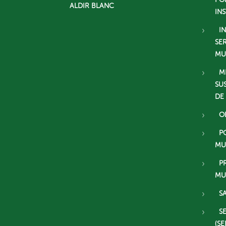
ALDIR BLANC
IN
I
SE
MU
M
SU
DE
O
P
MU
P
MU
S
S
(SE