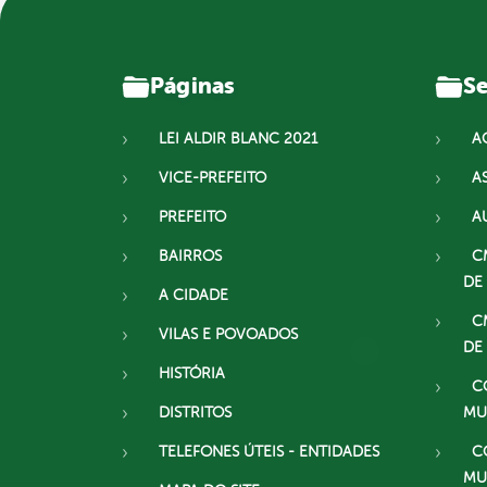
Páginas
Se
LEI ALDIR BLANC 2021
A
VICE-PREFEITO
A
PREFEITO
A
BAIRROS
C
DE
A CIDADE
C
VILAS E POVOADOS
DE
HISTÓRIA
C
DISTRITOS
MU
TELEFONES ÚTEIS - ENTIDADES
C
MU