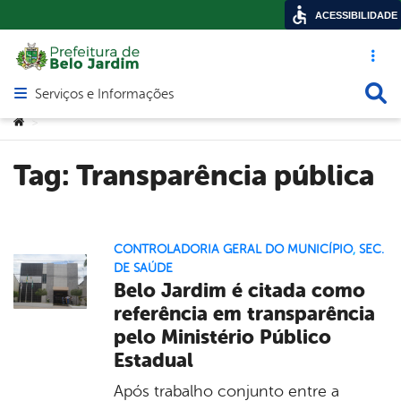
ACESSIBILIDADE
Acesso ráp
Busca
Serviços e Informações
Abrir menu principal de navegação
Você está aqui:
>
Tag:
Transparência pública
CONTROLADORIA GERAL DO MUNICÍPIO
,
SEC.
DE SAÚDE
Belo Jardim é citada como
referência em transparência
pelo Ministério Público
Estadual
Após trabalho conjunto entre a