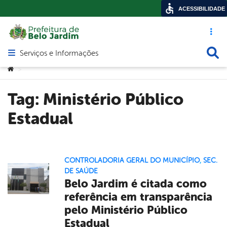
ACESSIBILIDADE
Acesso ráp
Busca
Serviços e Informações
Abrir menu principal de navegação
Você está aqui:
>
Tag:
Ministério Público
Estadual
CONTROLADORIA GERAL DO MUNICÍPIO
,
SEC.
DE SAÚDE
Belo Jardim é citada como
referência em transparência
pelo Ministério Público
Estadual