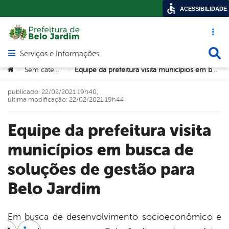
ACESSIBILIDADE
Acesso ráp
Busca
Serviços e Informações
Abrir menu principal de navegação
Você está aqui:
Sem categoria
Equipe da prefeitura visita municípios em busca de soluções de gestão para Belo Jardim
>
>
publicado: 22/02/2021 19h40,
última modificação: 22/02/2021 19h44
Equipe da prefeitura visita
municípios em busca de
soluções de gestão para
Belo Jardim
Em busca de desenvolvimento socioeconômico e