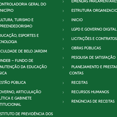
EMENDAS PARLAMENTARE
ONTROLADORIA GERAL DO
NICÍPIO
ESTRUTURA ORGANIZACI
ULTURA, TURISMO E
INICIO
PREENDEDORISMO
LGPD E GOVERNO DIGITAL
DUCAÇÃO, ESPORTES E
LICITAÇÕES E CONTRATOS
CNOLOGIA
OBRAS PÚBLICAS
ACULDADE DE BELO JARDIM
PESQUISA DE SATISFAÇÃO
UNDEB – FUNDO DE
NUTENÇÃO DA EDUCAÇÃO
PLANEJAMENTO E PRESTA
SICA
CONTAS
ESTÃO PÚBLICA
RECEITAS
OVERNO, ARTICULAÇÃO
RECURSOS HUMANOS
LÍTICA E GABINETE
RENÚNCIAS DE RECEITAS
STITUCIONAL
NSTITUTO DE PREVIDÊNCIA DOS