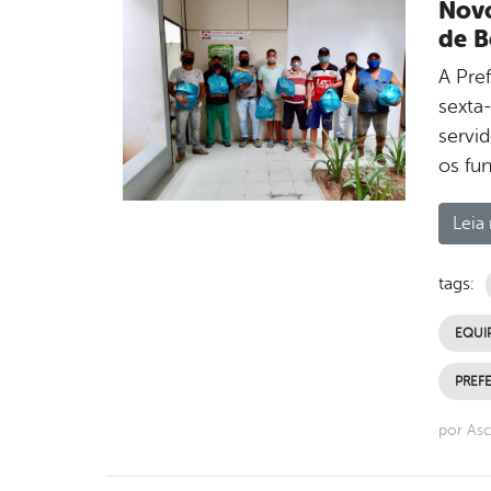
Novo
de B
A Pref
sexta
servid
os fu
Leia 
tags:
EQUI
PREFE
por Asc