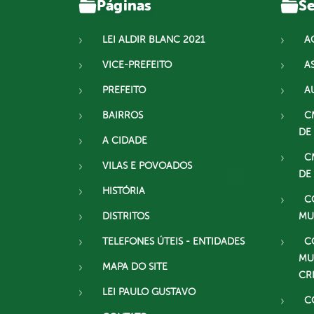
Páginas
Se
LEI ALDIR BLANC 2021
A
VICE-PREFEITO
A
PREFEITO
A
BAIRROS
C
DE
A CIDADE
C
VILAS E POVOADOS
DE
HISTÓRIA
C
DISTRITOS
MU
TELEFONES ÚTEIS - ENTIDADES
C
MU
MAPA DO SITE
CR
LEI PAULO GUSTAVO
C