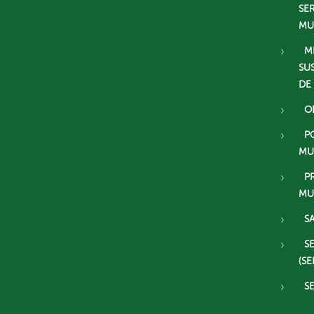
SE
MU
M
SU
DE
O
P
MU
P
MU
S
S
(SE
S