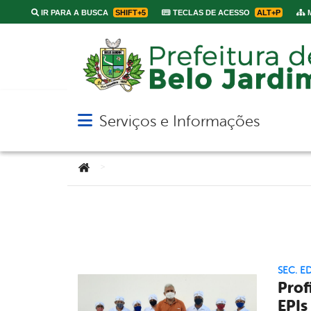
IR PARA A BUSCA
SHIFT+5
TECLAS DE ACESSO
ALT+P
M
Serviços e Informações
Abrir menu principal de navegação
Você está aqui:
>
SEC. 
Prof
EPIs