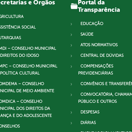
Portal da
cretarias e Órgãos
Transparência
GRICULTURA
EDUCAÇÃO
SSISTÊNCIA SOCIAL
SAÚDE
UTARQUIAS
ATOS NORMATIVOS
MDI – CONSELHO MUNICIPAL
 DIREITOS DO IDOSO
CENTRAL DE DÚVIDAS
MPC – CONSELHO MUNICIPAL
COMPENSAÇÕES
 POLÍTICA CULTURAL
PREVIDENCIÁRIAS
OMDEMA – CONSELHO
CONVÊNIOS E TRANSFERÊ
NICIPAL DE MEIO AMBIENTE
CONVOCATÓRIA, CHAMA
OMDICA – CONSELHO
PÚBLICO E OUTROS
NICIPAL DOS DIREITOS DA
DESPESAS
IANÇA E DO ADOLESCENTE
DIÁRIAS
ONSELHOS