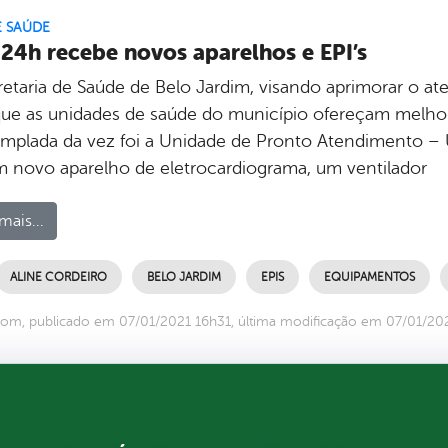
E SAÚDE
24h recebe novos aparelhos e EPI’s
retaria de Saúde de Belo Jardim, visando aprimorar o a
que as unidades de saúde do município ofereçam melhori
mplada da vez foi a Unidade de Pronto Atendimento – U
um novo aparelho de eletrocardiograma, um ventilador
mais...
ALINE CORDEIRO
BELO JARDIM
EPIS
EQUIPAMENTOS
om, publicado em 07/01/2021 16h31, última modificação em 07/01/20