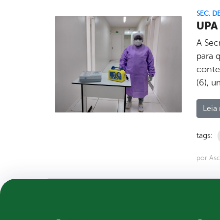
SEC. D
UPA 
A Sec
para 
conte
(6), 
Leia 
tags:
por Asc