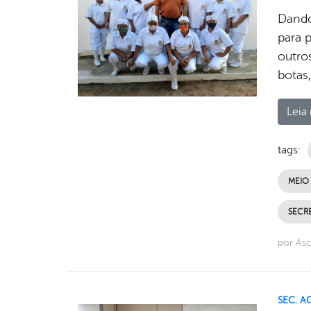
Dando
para p
outro
botas,
Leia 
tags:
MEIO
SECRE
por Asc
SEC. A