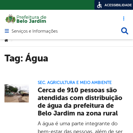
ACESSIBILIDADE
Acesso ráp
Busca
Serviços e Informações
Abrir menu principal de navegação
Você está aqui:
>
Tag:
Água
SEC. AGRICULTURA E MEIO AMBIENTE
Cerca de 910 pessoas são
atendidas com distribuição
de água da prefeitura de
Belo Jardim na zona rural
A água é uma parte integrante do
bem-estar das pessoas, além de ser