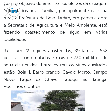
Com o objetivo de amenizar os efeitos da estiagem
enfrentados pelas famílias, principalmente da zona
cebook
Twitter
Linkedin
rural, a Prefeitura de Belo Jardim, em parceria com
a Secretaria de Agricultura e Meio Ambiente, está
fazendo abastecimento de água em várias
localidades.
Já foram 22 regiões abastecidas, 89 famílias, 532
pessoas contempladas e mais de 730 mil litros de
água distribuídos. Entre os muitos sítios auxiliados
estão, Bola II, Barro branco, Cavalo Morto, Campo
Novo, Lagoa da Chave, Taboquinha, Batinga,
Pocinhos e outros.