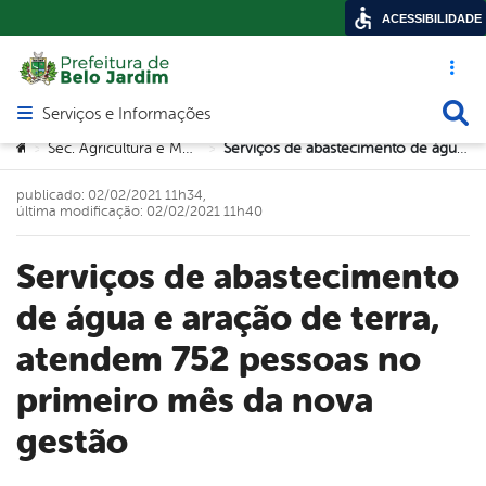
ACESSIBILIDADE
Acesso ráp
Busca
Serviços e Informações
Abrir menu principal de navegação
Você está aqui:
Sec. Agricultura e Meio Ambiente
Serviços de abastecimento de água e aração de terra, atendem 752 pessoas no primeiro mês da nova gestão
>
>
publicado: 02/02/2021 11h34,
última modificação: 02/02/2021 11h40
Serviços de abastecimento
de água e aração de terra,
atendem 752 pessoas no
primeiro mês da nova
gestão