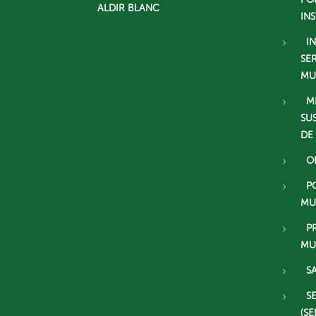
ALDIR BLANC
IN
I
SE
MU
M
SU
DE
O
P
MU
P
MU
S
S
(SE