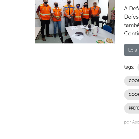
A Defe
Defes
também
Conti
Leia 
tags:
COOR
COOR
PREFE
por Asc