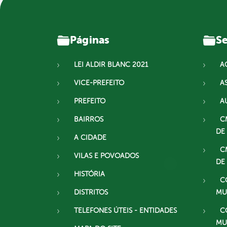
Páginas
Se
LEI ALDIR BLANC 2021
A
VICE-PREFEITO
A
PREFEITO
A
BAIRROS
C
DE
A CIDADE
C
VILAS E POVOADOS
DE
HISTÓRIA
C
DISTRITOS
MU
TELEFONES ÚTEIS - ENTIDADES
C
MU