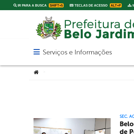
IR PARA A BUSCA
SHIFT+5
TECLAS DE ACESSO
ALT+P
M
Serviços e Informações
Abrir menu principal de navegação
Você está aqui:
>
SEC. A
Belo
de P