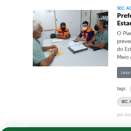
SEC. A
Pref
Esta
O Pla
preve
do Es
Meio 
Leia 
tags:
SEC. 
por Asc