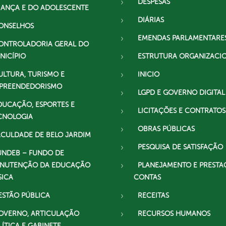
DESPESAS
IANÇA E DO ADOLESCENTE
DIÁRIAS
ONSELHOS
EMENDAS PARLAMENTARE
ONTROLADORIA GERAL DO
NICÍPIO
ESTRUTURA ORGANIZACI
ULTURA, TURISMO E
INICIO
PREENDEDORISMO
LGPD E GOVERNO DIGITAL
DUCAÇÃO, ESPORTES E
LICITAÇÕES E CONTRATOS
CNOLOGIA
OBRAS PÚBLICAS
ACULDADE DE BELO JARDIM
PESQUISA DE SATISFAÇÃO
UNDEB – FUNDO DE
NUTENÇÃO DA EDUCAÇÃO
PLANEJAMENTO E PRESTA
SICA
CONTAS
ESTÃO PÚBLICA
RECEITAS
OVERNO, ARTICULAÇÃO
RECURSOS HUMANOS
LÍTICA E GABINETE