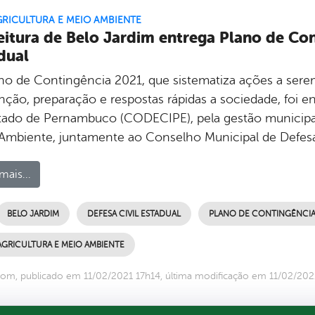
GRICULTURA E MEIO AMBIENTE
eitura de Belo Jardim entrega Plano de Con
dual
no de Contingência 2021, que sistematiza ações a sere
nção, preparação e respostas rápidas a sociedade, foi e
tado de Pernambuco (CODECIPE), pela gestão municipal, 
Ambiente, juntamente ao Conselho Municipal de Defesa 
mais...
BELO JARDIM
DEFESA CIVIL ESTADUAL
PLANO DE CONTINGÊNCI
AGRICULTURA E MEIO AMBIENTE
om, publicado em 11/02/2021 17h14, última modificação em 11/02/202