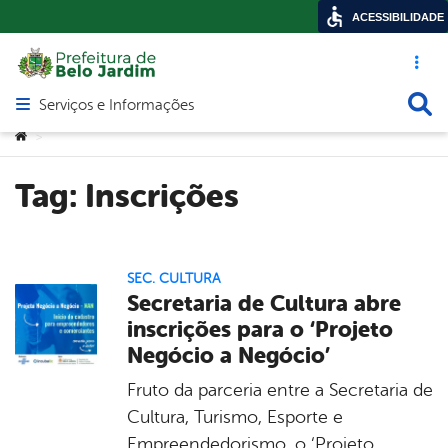
ACESSIBILIDADE
Acesso ráp
Busca
Serviços e Informações
Abrir menu principal de navegação
Você está aqui:
>
Tag:
Inscrições
SEC. CULTURA
Secretaria de Cultura abre
inscrições para o ‘Projeto
Negócio a Negócio’
Fruto da parceria entre a Secretaria de
Cultura, Turismo, Esporte e
Empreendedorismo, o ‘Projeto