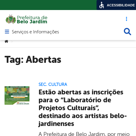
ACESSIBILIDADE
Acesso ráp
Busca
Serviços e Informações
Abrir menu principal de navegação
Você está aqui:
>
Tag:
Abertas
SEC. CULTURA
Estão abertas as inscrições
para o “Laboratório de
Projetos Culturais”,
destinado aos artistas belo-
jardinenses
A Prefeitura de Belo Jardim, por meio