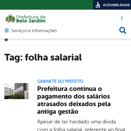
ACESSIBILIDADE
Acesso ráp
Busca
Serviços e Informações
Abrir menu principal de navegação
Você está aqui:
>
Tag:
folha salarial
GABINETE DO PREFEITO
Prefeitura continua o
pagamento dos salários
atrasados deixados pela
antiga gestão
Apesar de ter herdado uma dívida
com a folha salarial, referente ao final