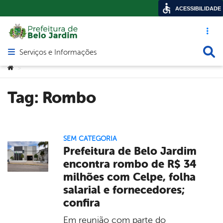
ACESSIBILIDADE
Acesso ráp
Busca
Serviços e Informações
Abrir menu principal de navegação
Você está aqui:
>
Tag:
Rombo
SEM CATEGORIA
Prefeitura de Belo Jardim
encontra rombo de R$ 34
milhões com Celpe, folha
salarial e fornecedores;
confira
Em reunião com parte do