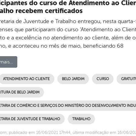
icipantes do curso de Atendimento ao Clien
alho recebem certificados
etaria de Juventude e Trabalho entregou, nesta quarta-fe
nenses que participaram do curso ‘Atendimento ao Client
ito e a excelência no atendimento ao cliente, além de o
lho, e aconteceu no mês de maio, beneficiando 68
mais...
ATENDIMENTO AO CLIENTE
BELO JARDIM
CURSO
GRATUI
ITURA DE BELO JARDIM
ETARIA DE COMÉRCIO E SERVIÇOS DO MINISTÉRIO DO DESENVOLVIMENTO INDU
ETARIA DE JUVENTUDE E TRABALHO
TRABALHO
om, publicado em 16/06/2021 17h44, última modificação em 16/06/20