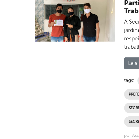
Part
Trab
A Secr
jardi
respe
traba
Leia 
tags:
PREFE
SECR
SECR
por Asc