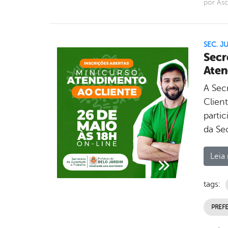
por As
SEC. J
Secr
Aten
A Sec
Client
parti
da Se
Leia 
tags:
PREFE