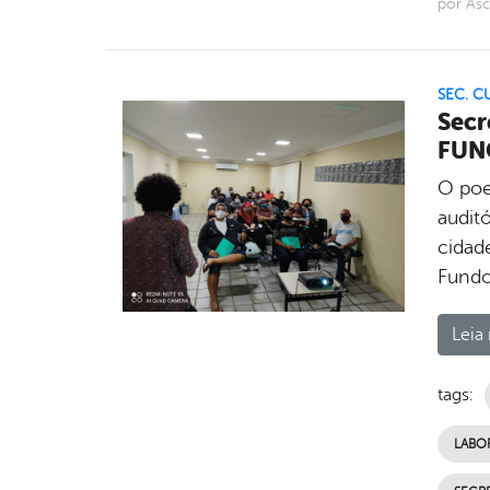
por As
SEC. C
Secr
FUN
O poe
auditó
cidad
Fundo
Leia 
tags:
LABO