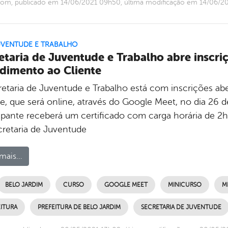
com, publicado em 14/06/2021 09h50, última modificação em 14/06/2
UVENTUDE E TRABALHO
etaria de Juventude e Trabalho abre inscri
dimento ao Cliente
retaria de Juventude e Trabalho está com inscrições ab
e, que será online, através do Google Meet, no dia 26 de
cipante receberá um certificado com carga horária de 2h.
cretaria de Juventude
mais...
BELO JARDIM
CURSO
GOOGLE MEET
MINICURSO
M
ITURA
PREFEITURA DE BELO JARDIM
SECRETARIA DE JUVENTUDE