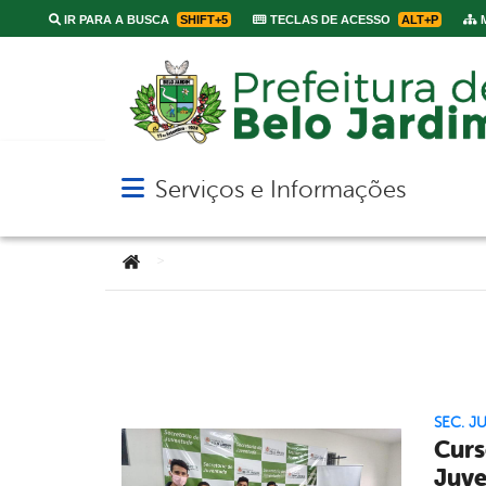
IR PARA A BUSCA
SHIFT+5
TECLAS DE ACESSO
ALT+P
M
Serviços e Informações
Abrir menu principal de navegação
Você está aqui:
>
SEC. J
Curs
Juve