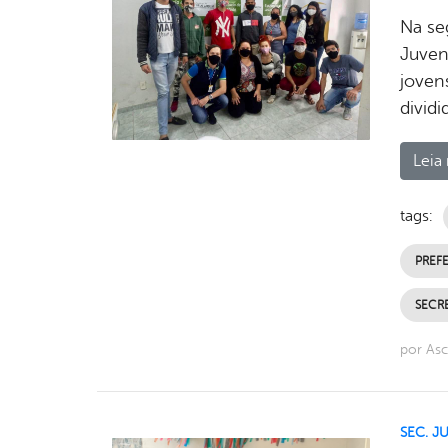
Na se
Juven
jovens
dividi
Leia 
tags:
PREFE
SECR
por Asc
SEC. J