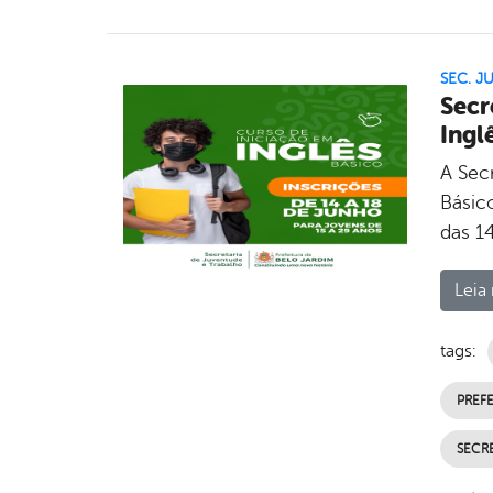
SEC. J
Secr
Ingl
A Sec
Básico
das 14
Leia 
tags:
PREFE
SECRE