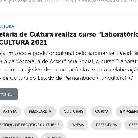
com, publicado em 20/05/2021 13h09, última modificação em 20/05/2
ULTURA
etaria de Cultura realiza curso “Laboratóri
CULTURA 2021
ta, músico e produtor cultural belo-jardinense, David Bi
rio da Secretaria de Assistência Social, o curso “Laborató
e, com o objetivo de capacitar à classe para a elaboraç
 de Cultura do Estado de Pernambuco (Funcultura). O
mais...
ARTISTA
BELO JARDIM
CULTURAIS
CURSO
EMPREEN
RATÓRIO DE PROJETOS CULTURAIS
POESIA
PREFEITURA
PREF