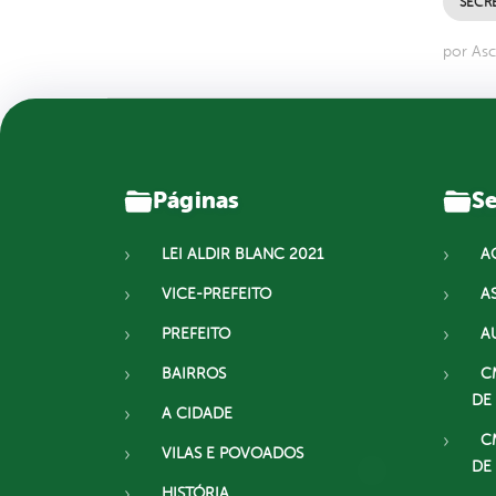
SECR
por Asc
Páginas
Se
LEI ALDIR BLANC 2021
A
VICE-PREFEITO
A
PREFEITO
A
BAIRROS
C
DE
A CIDADE
C
VILAS E POVOADOS
DE
HISTÓRIA