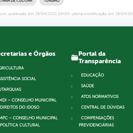
ETARIA DE CULTURA
TURISMO
om, publicado em 19/04/2021 10h54, última modificação em 19/04/2
Portal da
cretarias e Órgãos
Transparência
GRICULTURA
EDUCAÇÃO
SSISTÊNCIA SOCIAL
SAÚDE
UTARQUIAS
ATOS NORMATIVOS
MDI – CONSELHO MUNICIPAL
 DIREITOS DO IDOSO
CENTRAL DE DÚVIDAS
MPC – CONSELHO MUNICIPAL
COMPENSAÇÕES
 POLÍTICA CULTURAL
PREVIDENCIÁRIAS