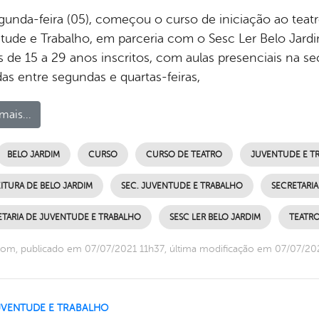
gunda-feira (05), começou o curso de iniciação ao teatr
tude e Trabalho, em parceria com o Sesc Ler Belo Jard
 de 15 a 29 anos inscritos, com aulas presenciais na sec
das entre segundas e quartas-feiras,
mais...
BELO JARDIM
CURSO
CURSO DE TEATRO
JUVENTUDE E T
ITURA DE BELO JARDIM
SEC. JUVENTUDE E TRABALHO
SECRETARIA
ETARIA DE JUVENTUDE E TRABALHO
SESC LER BELO JARDIM
TEATR
om, publicado em 07/07/2021 11h37, última modificação em 07/07/20
UVENTUDE E TRABALHO