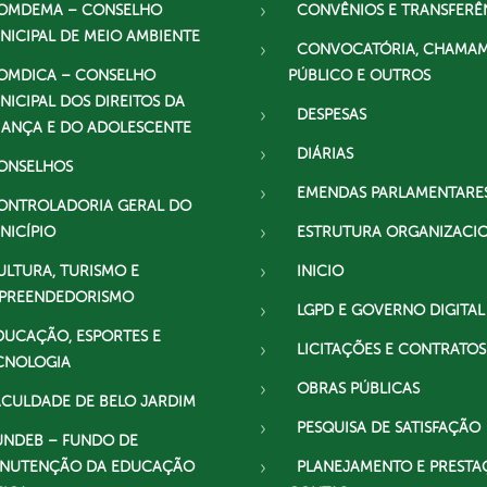
OMDEMA – CONSELHO
CONVÊNIOS E TRANSFERÊ
NICIPAL DE MEIO AMBIENTE
CONVOCATÓRIA, CHAMA
OMDICA – CONSELHO
PÚBLICO E OUTROS
NICIPAL DOS DIREITOS DA
DESPESAS
IANÇA E DO ADOLESCENTE
DIÁRIAS
ONSELHOS
EMENDAS PARLAMENTARE
ONTROLADORIA GERAL DO
NICÍPIO
ESTRUTURA ORGANIZACI
ULTURA, TURISMO E
INICIO
PREENDEDORISMO
LGPD E GOVERNO DIGITAL
DUCAÇÃO, ESPORTES E
LICITAÇÕES E CONTRATOS
CNOLOGIA
OBRAS PÚBLICAS
ACULDADE DE BELO JARDIM
PESQUISA DE SATISFAÇÃO
UNDEB – FUNDO DE
NUTENÇÃO DA EDUCAÇÃO
PLANEJAMENTO E PRESTA