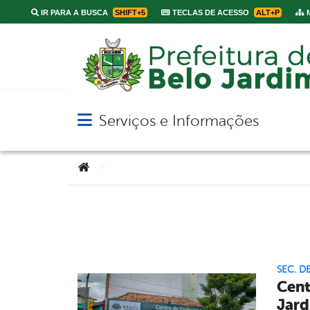
IR PARA A BUSCA
SHIFT+5
TECLAS DE ACESSO
ALT+P
M
Serviços e Informações
Abrir menu principal de navegação
Você está aqui:
>
SEC. D
Cent
Jar