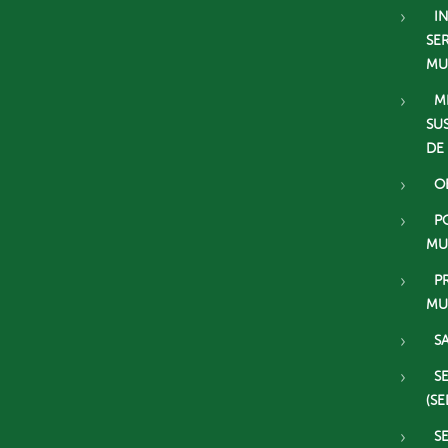
I
SE
MU
M
SU
DE
O
P
MU
P
MU
S
S
(SE
S