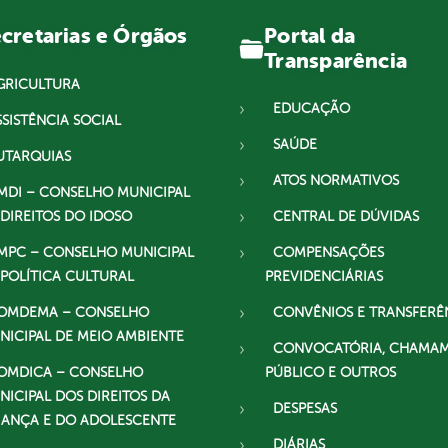
Portal da
cretarias e Órgãos
Transparência
GRICULTURA
EDUCAÇÃO
SSISTÊNCIA SOCIAL
SAÚDE
UTARQUIAS
ATOS NORMATIVOS
MDI – CONSELHO MUNICIPAL
 DIREITOS DO IDOSO
CENTRAL DE DÚVIDAS
MPC – CONSELHO MUNICIPAL
COMPENSAÇÕES
 POLÍTICA CULTURAL
PREVIDENCIÁRIAS
OMDEMA – CONSELHO
CONVÊNIOS E TRANSFERÊ
NICIPAL DE MEIO AMBIENTE
CONVOCATÓRIA, CHAMA
OMDICA – CONSELHO
PÚBLICO E OUTROS
NICIPAL DOS DIREITOS DA
DESPESAS
IANÇA E DO ADOLESCENTE
DIÁRIAS