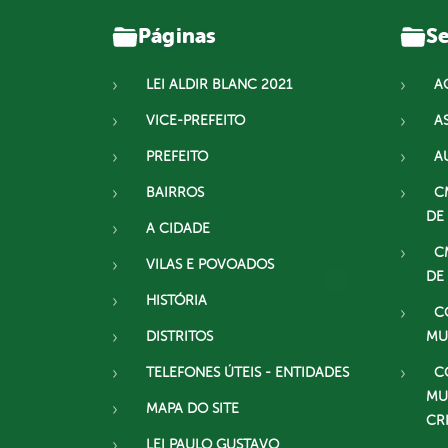
Páginas
Se
LEI ALDIR BLANC 2021
A
VICE-PREFEITO
A
PREFEITO
A
BAIRROS
C
DE
A CIDADE
C
VILAS E POVOADOS
DE
HISTÓRIA
C
DISTRITOS
MU
TELEFONES ÚTEIS - ENTIDADES
C
MU
MAPA DO SITE
CR
LEI PAULO GUSTAVO