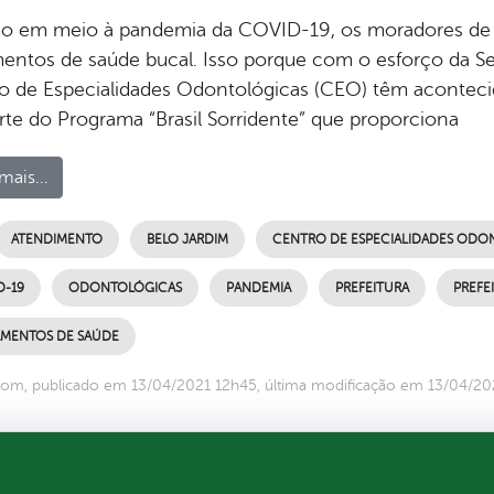
 em meio à pandemia da COVID-19, os moradores de B
mentos de saúde bucal. Isso porque com o esforço da S
o de Especialidades Odontológicas (CEO) têm aconteci
arte do Programa “Brasil Sorridente” que proporciona
mais...
ATENDIMENTO
BELO JARDIM
CENTRO DE ESPECIALIDADES ODO
D-19
ODONTOLÓGICAS
PANDEMIA
PREFEITURA
PREFE
AMENTOS DE SAÚDE
om, publicado em 13/04/2021 12h45, última modificação em 13/04/20