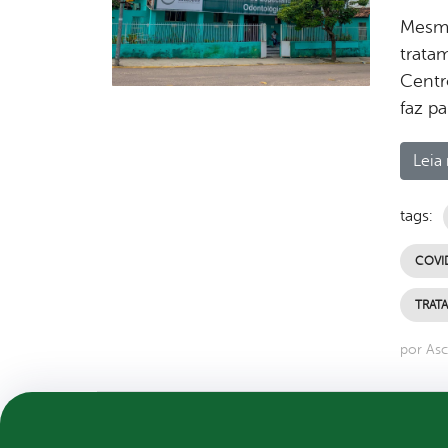
Mesmo
trata
Centr
faz p
Leia 
tags:
COVI
TRAT
por Asc