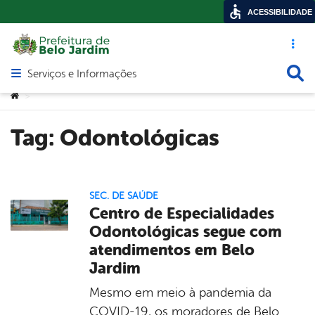
ACESSIBILIDADE
Acesso ráp
Busca
Serviços e Informações
Abrir menu principal de navegação
Você está aqui:
>
Tag:
Odontológicas
SEC. DE SAÚDE
Centro de Especialidades
Odontológicas segue com
atendimentos em Belo
Jardim
Mesmo em meio à pandemia da
COVID-19, os moradores de Belo