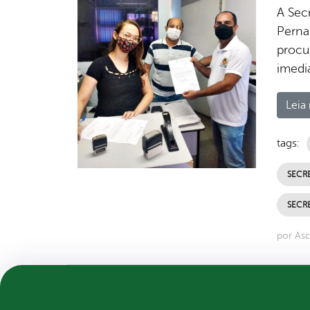
A Sec
Perna
procu
imedia
Leia 
tags:
SECRE
SECR
por Asc