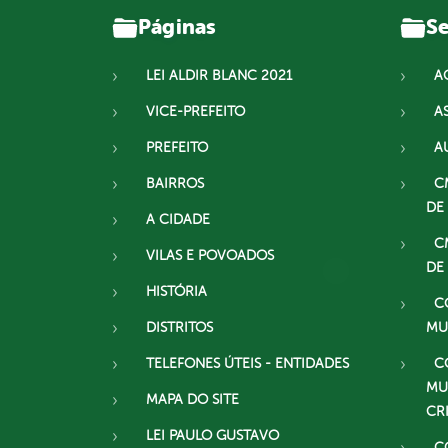
Páginas
Se
LEI ALDIR BLANC 2021
A
VICE-PREFEITO
A
PREFEITO
A
BAIRROS
C
DE
A CIDADE
C
VILAS E POVOADOS
DE
HISTÓRIA
C
DISTRITOS
MU
TELEFONES ÚTEIS - ENTIDADES
C
MU
MAPA DO SITE
CR
LEI PAULO GUSTAVO
C