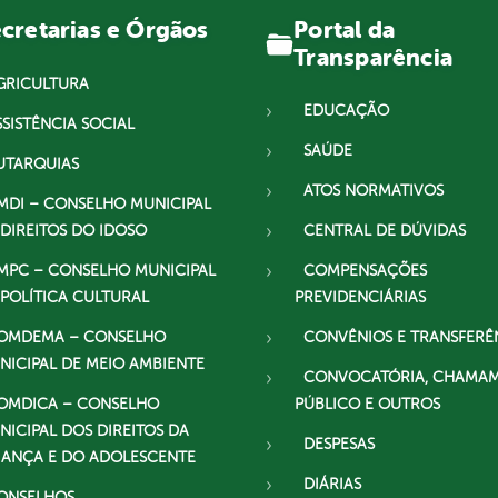
Portal da
cretarias e Órgãos
Transparência
GRICULTURA
EDUCAÇÃO
SSISTÊNCIA SOCIAL
SAÚDE
UTARQUIAS
ATOS NORMATIVOS
MDI – CONSELHO MUNICIPAL
 DIREITOS DO IDOSO
CENTRAL DE DÚVIDAS
MPC – CONSELHO MUNICIPAL
COMPENSAÇÕES
 POLÍTICA CULTURAL
PREVIDENCIÁRIAS
OMDEMA – CONSELHO
CONVÊNIOS E TRANSFERÊ
NICIPAL DE MEIO AMBIENTE
CONVOCATÓRIA, CHAMA
OMDICA – CONSELHO
PÚBLICO E OUTROS
NICIPAL DOS DIREITOS DA
DESPESAS
IANÇA E DO ADOLESCENTE
DIÁRIAS
ONSELHOS