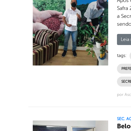
Após 
Safra 
a Sec
sendo
Leia 
tags:
PREFE
SECRE
por Asc
SEC. A
Belo