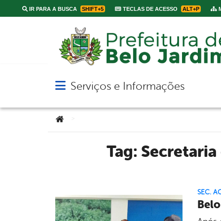
IR PARA A BUSCA
SHIFT+5
TECLAS DE ACESSO
ALT+P
M
Serviços e Informações
Abrir menu principal de navegação
Você está aqui:
>
Tag:
Secretari
SEC. A
Belo