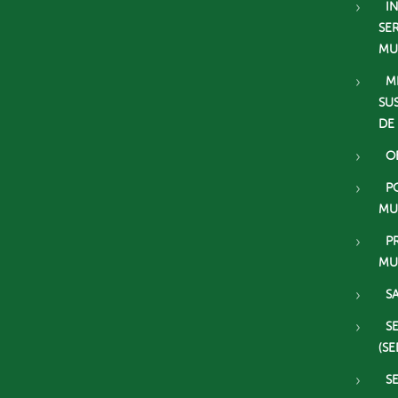
I
SE
MU
M
SU
DE
O
P
MU
P
MU
S
S
(SE
S