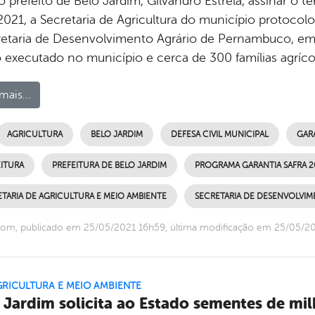
o prefeito de Belo Jardim, Gilvandro Estrela, assinar o
2021, a Secretaria de Agricultura do município protocol
retaria de Desenvolvimento Agrário de Pernambuco, em 
 executado no município e cerca de 300 famílias agríco
mais...
AGRICULTURA
BELO JARDIM
DEFESA CIVIL MUNICIPAL
GARA
ITURA
PREFEITURA DE BELO JARDIM
PROGRAMA GARANTIA SAFRA 2
TARIA DE AGRICULTURA E MEIO AMBIENTE
SECRETARIA DE DESENVOLVI
om, publicado em 25/05/2021 16h59, última modificação em 25/05/2
GRICULTURA E MEIO AMBIENTE
 Jardim solicita ao Estado sementes de mil