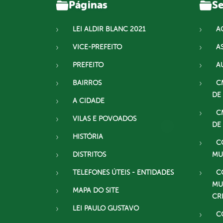
Páginas
Se
LEI ALDIR BLANC 2021
A
VICE-PREFEITO
A
PREFEITO
A
BAIRROS
C
DE
A CIDADE
C
VILAS E POVOADOS
DE
HISTÓRIA
C
DISTRITOS
MU
TELEFONES ÚTEIS - ENTIDADES
C
MU
MAPA DO SITE
CR
LEI PAULO GUSTAVO
C