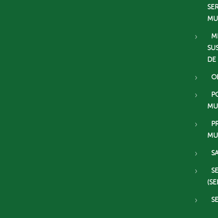
SE
MU
M
SU
DE
O
P
MU
P
MU
S
S
(SE
S