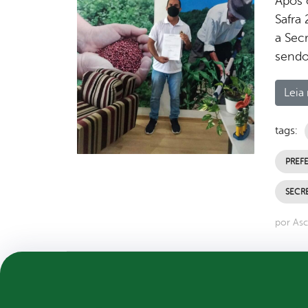
Após 
Safra 
a Sec
sendo
Leia 
tags:
PREFE
SECRE
por Asc