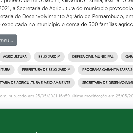
o prefeito de Belo Jardim, Gilvandro Estrela, assinar o
2021, a Secretaria de Agricultura do município protocol
retaria de Desenvolvimento Agrário de Pernambuco, em 
 executado no município e cerca de 300 famílias agríco
mais...
AGRICULTURA
BELO JARDIM
DEFESA CIVIL MUNICIPAL
GARA
ITURA
PREFEITURA DE BELO JARDIM
PROGRAMA GARANTIA SAFRA 2
TARIA DE AGRICULTURA E MEIO AMBIENTE
SECRETARIA DE DESENVOLVI
om, publicado em 25/05/2021 16h59, última modificação em 25/05/2