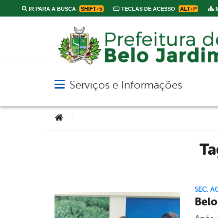
IR PARA A BUSCA
SHIFT+5
TECLAS DE ACESSO
ALT+P
M
Serviços e Informações
Abrir menu principal de navegação
Você está aqui:
>
T
SEC. A
Belo