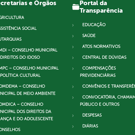
Portal da
cretarias e Órgãos
Transparência
GRICULTURA
EDUCAÇÃO
SSISTÊNCIA SOCIAL
SAÚDE
UTARQUIAS
ATOS NORMATIVOS
MDI – CONSELHO MUNICIPAL
 DIREITOS DO IDOSO
CENTRAL DE DÚVIDAS
MPC – CONSELHO MUNICIPAL
COMPENSAÇÕES
 POLÍTICA CULTURAL
PREVIDENCIÁRIAS
OMDEMA – CONSELHO
CONVÊNIOS E TRANSFERÊ
NICIPAL DE MEIO AMBIENTE
CONVOCATÓRIA, CHAMA
OMDICA – CONSELHO
PÚBLICO E OUTROS
NICIPAL DOS DIREITOS DA
DESPESAS
IANÇA E DO ADOLESCENTE
DIÁRIAS
ONSELHOS