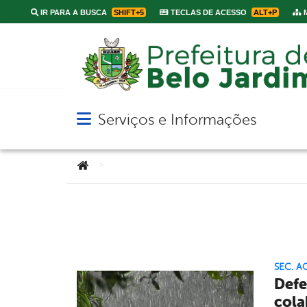
IR PARA A BUSCA
SHIFT+5
TECLAS DE ACESSO
ALT+P
M
Serviços e Informações
Abrir menu principal de navegação
Você está aqui:
>
SEC. A
Defe
cola