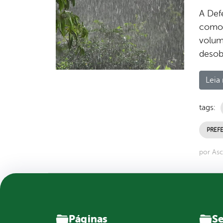
A Def
como 
volume
desobs
Leia 
tags:
PREFE
por Asc
Páginas
Se