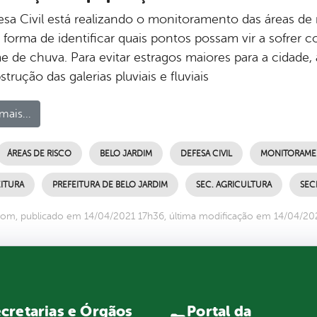
esa Civil está realizando o monitoramento das áreas de
forma de identificar quais pontos possam vir a sofrer
 de chuva. Para evitar estragos maiores para a cidade, a
trução das galerias pluviais e fluviais
mais...
ÁREAS DE RISCO
BELO JARDIM
DEFESA CIVIL
MONITORAME
ITURA
PREFEITURA DE BELO JARDIM
SEC. AGRICULTURA
SEC
om, publicado em 14/04/2021 17h36, última modificação em 14/04/20
Portal da
cretarias e Órgãos