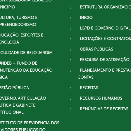
ONTROLADORIA GERAL DO
NICÍPIO
ESTRUTURA ORGANIZACI
ULTURA, TURISMO E
INICIO
PREENDEDORISMO
LGPD E GOVERNO DIGITAL
DUCAÇÃO, ESPORTES E
LICITAÇÕES E CONTRATOS
CNOLOGIA
OBRAS PÚBLICAS
ACULDADE DE BELO JARDIM
PESQUISA DE SATISFAÇÃO
UNDEB – FUNDO DE
NUTENÇÃO DA EDUCAÇÃO
PLANEJAMENTO E PRESTA
SICA
CONTAS
ESTÃO PÚBLICA
RECEITAS
OVERNO, ARTICULAÇÃO
RECURSOS HUMANOS
LÍTICA E GABINETE
RENÚNCIAS DE RECEITAS
STITUCIONAL
NSTITUTO DE PREVIDÊNCIA DOS
RVIDORES PÚBLICOS DO