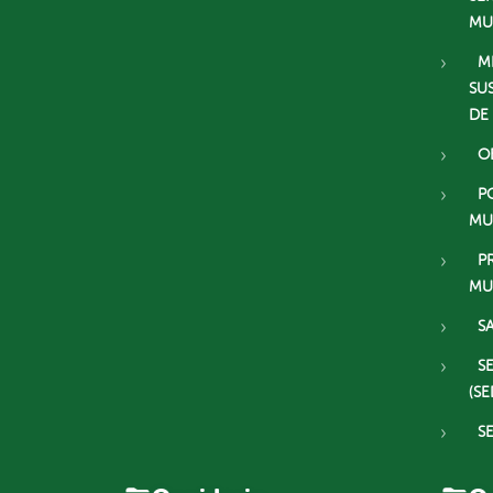
MU
M
SU
DE
O
P
MU
P
MU
S
S
(SE
S