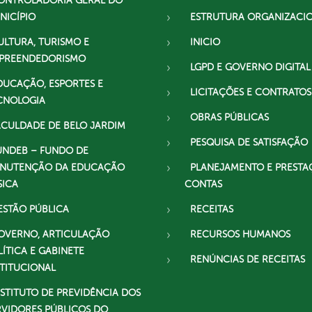
ONTROLADORIA GERAL DO
NICÍPIO
ESTRUTURA ORGANIZACI
ULTURA, TURISMO E
INICIO
PREENDEDORISMO
LGPD E GOVERNO DIGITAL
DUCAÇÃO, ESPORTES E
LICITAÇÕES E CONTRATOS
CNOLOGIA
OBRAS PÚBLICAS
ACULDADE DE BELO JARDIM
PESQUISA DE SATISFAÇÃO
UNDEB – FUNDO DE
NUTENÇÃO DA EDUCAÇÃO
PLANEJAMENTO E PRESTA
SICA
CONTAS
ESTÃO PÚBLICA
RECEITAS
OVERNO, ARTICULAÇÃO
RECURSOS HUMANOS
LÍTICA E GABINETE
RENÚNCIAS DE RECEITAS
STITUCIONAL
NSTITUTO DE PREVIDÊNCIA DOS
RVIDORES PÚBLICOS DO