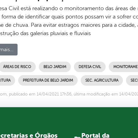
esa Civil está realizando o monitoramento das áreas de
forma de identificar quais pontos possam vir a sofrer
 de chuva. Para evitar estragos maiores para a cidade, a
trução das galerias pluviais e fluviais
mais...
ÁREAS DE RISCO
BELO JARDIM
DEFESA CIVIL
MONITORAME
ITURA
PREFEITURA DE BELO JARDIM
SEC. AGRICULTURA
SEC
om, publicado em 14/04/2021 17h36, última modificação em 14/04/20
Portal da
cretarias e Órgãos