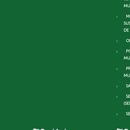
MU
M
SU
DE
O
P
MU
P
MU
S
S
(SE
S