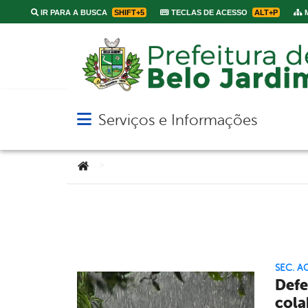
IR PARA A BUSCA
SHIFT+5
TECLAS DE ACESSO
ALT+P
M
Serviços e Informações
Abrir menu principal de navegação
Você está aqui:
>
SEC. A
Defe
cola