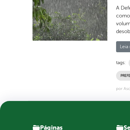
A Def
como 
volume
desobs
Leia 
tags:
PREFE
por Asc
Páginas
Se