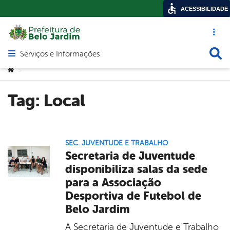
ACESSIBILIDADE
Acesso ráp
Busca
Serviços e Informações
Abrir menu principal de navegação
Você está aqui:
>
Tag:
Local
SEC. JUVENTUDE E TRABALHO
Secretaria de Juventude
disponibiliza salas da sede
para a Associação
Desportiva de Futebol de
Belo Jardim
A Secretaria de Juventude e Trabalho