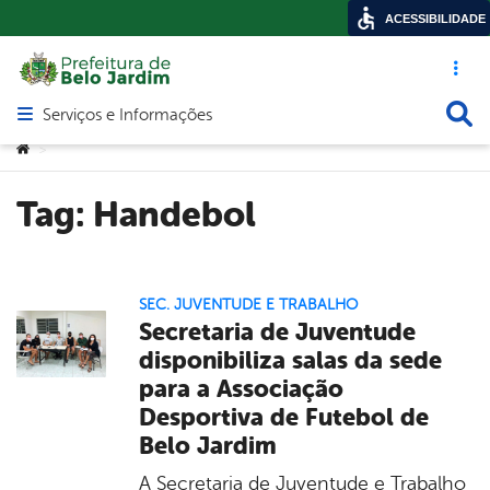
ACESSIBILIDADE
Acesso ráp
Busca
Serviços e Informações
Abrir menu principal de navegação
Você está aqui:
>
Tag:
Handebol
SEC. JUVENTUDE E TRABALHO
Secretaria de Juventude
disponibiliza salas da sede
para a Associação
Desportiva de Futebol de
Belo Jardim
A Secretaria de Juventude e Trabalho