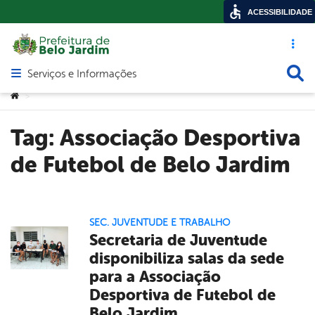
ACESSIBILIDADE
Acesso ráp
Busca
Serviços e Informações
Abrir menu principal de navegação
Você está aqui:
>
Tag:
Associação Desportiva
de Futebol de Belo Jardim
SEC. JUVENTUDE E TRABALHO
Secretaria de Juventude
disponibiliza salas da sede
para a Associação
Desportiva de Futebol de
Belo Jardim