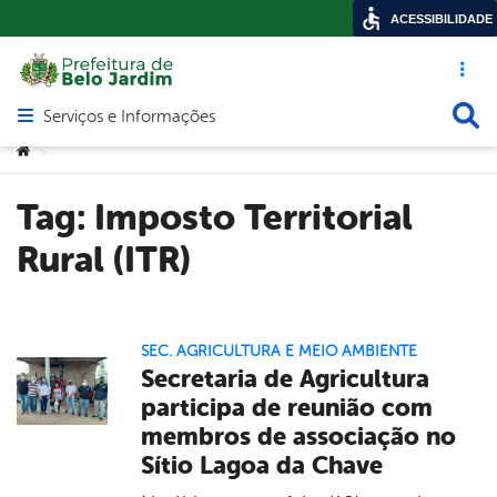
ACESSIBILIDADE
Acesso ráp
Busca
Serviços e Informações
Abrir menu principal de navegação
Você está aqui:
>
Tag:
Imposto Territorial
Rural (ITR)
SEC. AGRICULTURA E MEIO AMBIENTE
Secretaria de Agricultura
participa de reunião com
membros de associação no
Sítio Lagoa da Chave