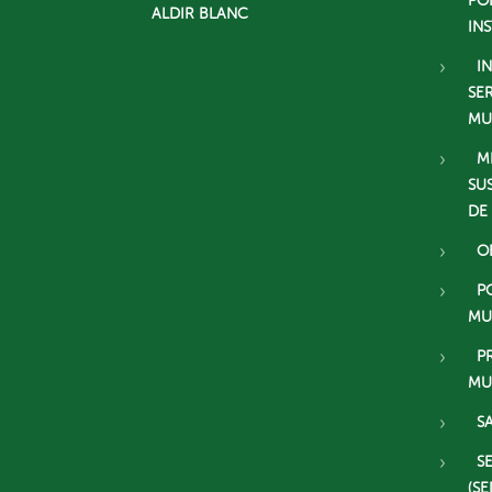
PO
ALDIR BLANC
IN
I
SE
MU
M
SU
DE
O
P
MU
P
MU
S
S
(SE