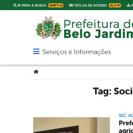
IR PARA A BUSCA
SHIFT+5
TECLAS DE ACESSO
ALT+P
M
Serviços e Informações
Abrir menu principal de navegação
Você está aqui:
>
Tag:
Soci
SEC. A
Pref
agri