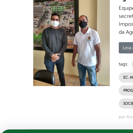
Equip
secre
Impos
da Ag
Leia 
tags:
EC. A
PROG
SOCIE
por Asc